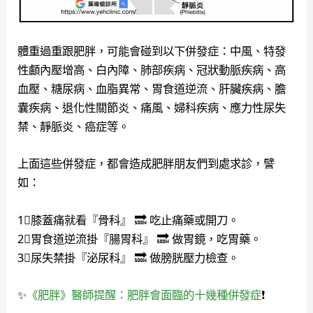
體重過重跟肥胖，可能會碰到以下併發症：中風、特發
性顱內壓增高、白內障、肺部疾病、冠狀動脈疾病、高
血壓、糖尿病、血脂異常、胃食道逆流、肝臟疾病、膽
囊疾病、退化性關節炎、痛風、婦科疾病、應力性尿失
禁、靜脈炎、癌症等。
上面這些併發症，都會造成肥胖朋友們到處求診，譬
如：
1⃣️膝蓋痛就看『骨科』 🔜 吃止痛藥或開刀。
2⃣️胃食道逆流掛『腸胃科』 🔜 做胃鏡，吃胃藥。
3⃣️尿失禁掛『泌尿科』 🔜 做膀胱壓力檢查。
✨
《肥胖》醫師提醒：肥胖會面臨的十幾種併發症
❗️