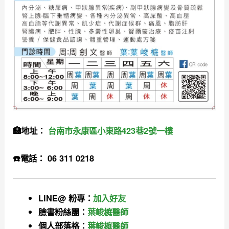
🏥地址：
台南市永康區小東路423巷2號一樓
☎️電話： 06 311 0218
LINE@ 粉專：
加入好友
臉書粉絲團：
葉峻榳醫師
個人部落格：
葉峻榳醫師