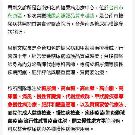
周劍文診所是台南知名的糖尿病治療中心，位於
台南市
永康區
，多次榮獲
糖尿病照護品質卓越獎
，是台南市糖
尿病共照網首選實習醫療院所，台灣南區糖尿病模範參
訪診所。
周劍文院長是全台知名的糖尿病和甲狀腺治療權威，行
醫四十年，經常榮獲糖尿病照護品質卓越獎 ; 葉峻榳醫
師身為內分泌新陳代謝專科醫師，專精於糖尿病等慢性
疾病照護、肥胖評估與體重管理、賀爾蒙治療。
診所團隊專注於
糖尿病、高血糖、高血壓、高血脂、高
尿酸、痛風、慢性腎臟病、代謝症候群、甲狀腺疾患等
;
急慢性病治療、肥胖和體重管理，以及
賀爾蒙替代療法
並提供
成人健康檢查、慢性病檢查、疱疹疫苗/肺炎鏈球
等服務，
菌疫苗/流行性感冒疫苗注射、開立慢性處方箋
可以整合糖尿病與各種慢性病治療用藥。