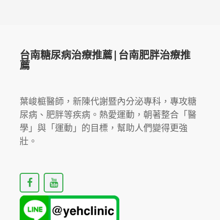
台南糖尿病治療推薦|台南肥胖治療推
薦
葉峻榳醫師，新陳代謝暨內分泌專科，專攻糖
尿病、肥胖等疾病。熱愛運動，朝著整合「醫
學」與「運動」的目標，幫助人們變得更強
壯。
F
Y
a
o
c
u
e
t
b
u