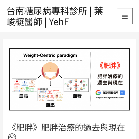
跳
台南糖尿病專科診所 | 葉
主
至
峻榳醫師 | YehF
主
要
要
Post
內
選
navigation
容
單
《肥胖》肥胖治療的過去與現在
⏲️