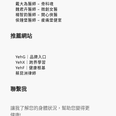
戴大為醫師 – 骨科魂
魏君卉醫師 – 微創女醫
楊智鈞醫師 – 開心俠醫
侯鐘堡醫師 – 痠痛堡健室
推薦網站
YehG｜品牌入口
YehX｜跨界學習
YehF｜健康根基
蔡昆洲律師
聯繫我
讓我了解您的身體狀況，幫助您變得更
健康!