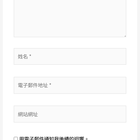
入
內
容...
姓
名
*
電
子
郵
件
網
地
站
址
網
*
址
用電子郵件通知我後續的迴響。