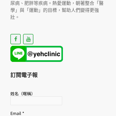
尿病、肥胖等疾病。熱愛運動，朝著整合「醫
學」與「運動」的目標，幫助人們變得更強
壯。
F
Y
a
o
c
u
e
t
b
u
o
b
o
e
k
訂閱電子報
姓名（暱稱）
Email
*