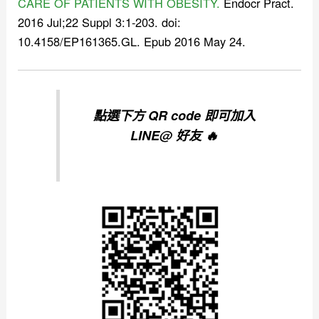
CARE OF PATIENTS WITH OBESITY.
Endocr Pract.
2016 Jul;22 Suppl 3:1-203. doi:
10.4158/EP161365.GL. Epub 2016 May 24.
點選下方 QR code 即可加入
LINE@ 好友 🔥