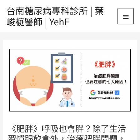
跳
台南糖尿病專科診所 | 葉
主
至
峻榳醫師 | YehF
主
要
要
Post
內
選
navigation
容
單
《肥胖》呼吸也會胖？除了生活
習慣跟飲食外，治療肥胖問題，