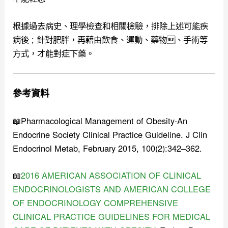
根據
過去病史、理學檢查和相關檢驗，排除上述可能疾
病後 ; 針對肥胖，再藉由飲食、運動、藥物、手術等
方式，才能對症下藥。
參考資料
📖Pharmacological Management of Obesity-An
Endocrine Society Clinical Practice Guideline. J Clin
Endocrinol Metab, February 2015, 100(2):342–362.
📖
2016 AMERICAN ASSOCIATION OF CLINICAL
ENDOCRINOLOGISTS AND AMERICAN COLLEGE
OF ENDOCRINOLOGY COMPREHENSIVE
CLINICAL PRACTICE GUIDELINES FOR MEDICAL