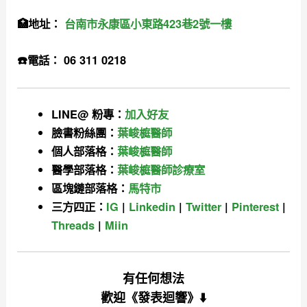
🏥地址：
台南市永康區小東路423巷2號一樓
☎️電話： 06 311 0218
LINE@ 粉專：
加入好友
臉書粉絲團：
葉峻榳醫師
個人部落格：
葉峻榳醫師
醫學部落格：
葉峻榳醫師診療室
區塊鏈部落格：
馬特市
三方四正：
IG
|
Linkedin
|
Twitter
|
Pinterest
|
Threads
|
Miin
有任何想法
歡迎
《發表迴響》⬇️