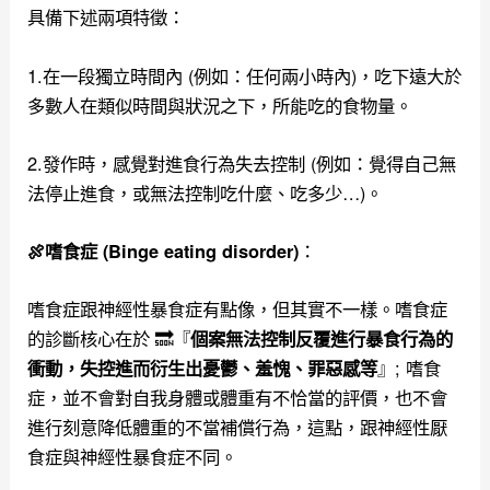
具備下述兩項特徵：
1.在一段獨立時間內 (例如：任何兩小時內)，吃下遠大於
多數人在類似時間與狀況之下，所能吃的食物量。
2.發作時，感覺對進食行為失去控制 (例如：覺得自己無
法停止進食，或無法控制吃什麼、吃多少…)。
：
🍖
嗜食症 (Binge eating disorder)
嗜食症跟神經性暴食症有點像，但其實不一樣。嗜食症
的診斷核心在於 🔜『
個案無法控制反覆進行暴食行為的
』; 嗜食
衝動，失控進而衍生出憂鬱、羞愧、罪惡感等
症，並不會對自我身體或體重有不恰當的評價，也不會
進行刻意降低體重的不當補償行為，這點，跟神經性厭
食症與神經性暴食症不同。