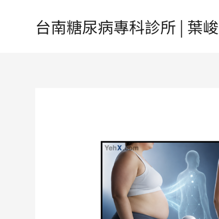
跳
至
台南糖尿病專科診所 | 葉峻榳醫
主
要
內
容
Post
navigation