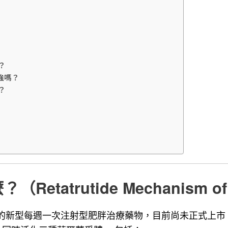
強？
 更強嗎？
些？
什麼？
（
Retatrutide Mechanism o
Lilly 開發中的新型每週一次注射型肥胖治療藥物，目前尚未正式上