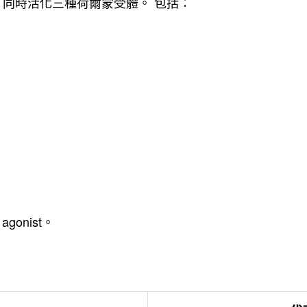
ide 同時活化三種荷爾蒙受體。 包括：
 agonist。