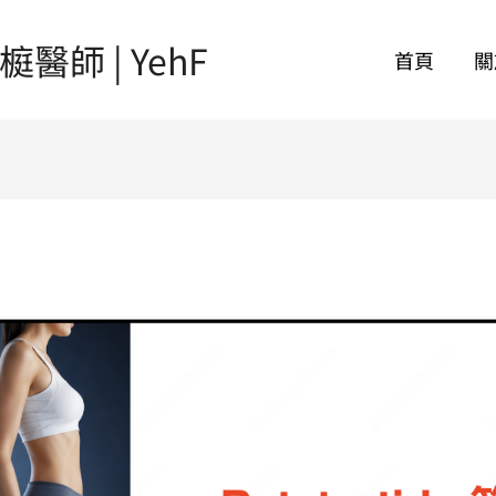
師 | YehF
首頁
關