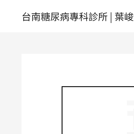
跳
至
台南糖尿病專科診所 | 葉峻榳醫
主
要
內
容
Post
navigation