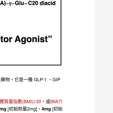
驗性減重藥物。它是一種 GLP-1 、GIP
體質量指數(BMI)≥30
，或
BMI介
[初始劑量2mg]、
[初始
4mg
4mg