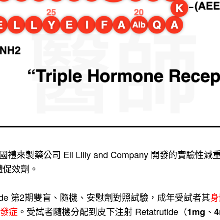
) 是由美國禮來製藥公司 Eli Lilly and Company 開發的實
體促效劑。
trutide 第2期雙盲、隨機、安慰劑對照試驗，成年受試者其
身
併發症
。受試者
隨機分配到皮下注射 Retatrutide（
、
1mg