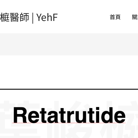
師 | YehF
首頁
關