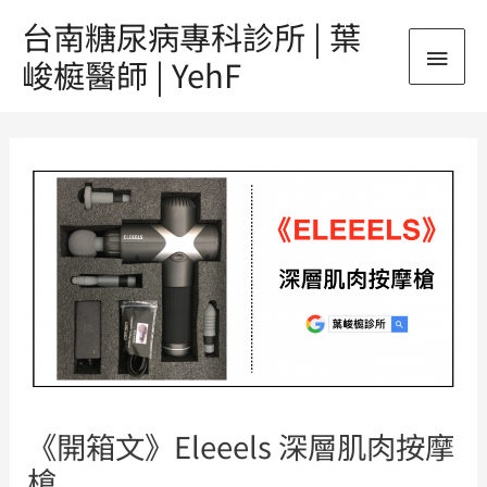
跳
台南糖尿病專科診所 | 葉
主
至
峻榳醫師 | YehF
主
要
要
Post
內
選
navigation
容
單
《開箱文》Eleeels 深層肌肉按摩
槍