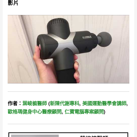
影片
作者：
葉峻榳醫師
(
新陳代謝專科
,
美國運動醫學會講師
,
歐格瑪健身中心醫療顧問
,
仁寶電腦專案顧問
)