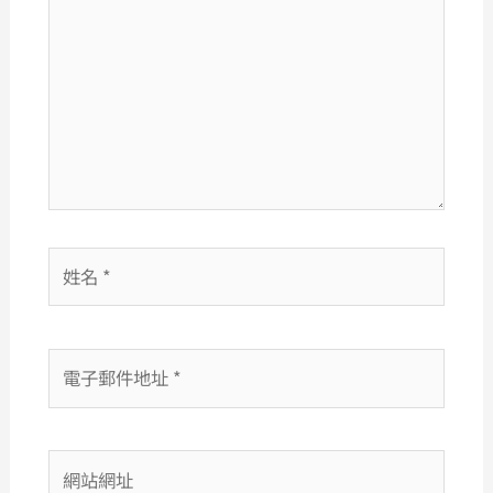
這
裡
輸
入
內
容...
姓
名
*
電
子
郵
件
網
地