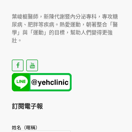
葉峻榳醫師，新陳代謝暨內分泌專科，專攻糖
尿病、肥胖等疾病。熱愛運動，朝著整合「醫
學」與「運動」的目標，幫助人們變得更強
壯。
F
Y
a
o
c
u
e
t
b
u
o
b
o
e
k
訂閱電子報
姓名（暱稱）