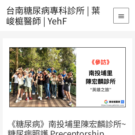
跳
台南糖尿病專科診所 | 葉
主
至
峻榳醫師 | YehF
主
要
要
Post
內
選
navigation
容
單
《糖尿病》南投埔里陳宏麟診所~
糖尿病照護 Preceptorship