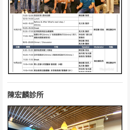
陳宏麟診所