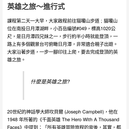
英雄之旅～進行式
課程第二天一大早
，大家啟程前往猫囒山步道 ; 貓囒山
位在南投日月潭湖畔，小百岳編號#049，標高1020公
尺，是日月潭四兄妹之一，步行約半小時就能登頂，一
路上有多個觀景台可俯瞰日月潭，非常適合親子出遊。
大家沿著步道
，一步一腳印往上爬，要去完成登頂的英
雄之旅。
什麼是英雄之旅?
20世紀的神話學大師坎貝爾 (Joseph Campbell)，他在
1948 年所著的《千面英雄 The Hero With A Thousand
Faces》中提到：「所有英雄冒險旅程的背後，其實，都