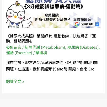
共
照》
葉
醫
師
《糖尿病找共照》葉醫師 ft. 運動教練，快速解答「運
ft.
動」相關問題💪
運
發佈留言
/
新陳代謝 (Metabolism)
,
糖尿病 (Diabetes)
,
動
運動 (Exercise)
/
葉峻榳
教
我在門診，經常遇到糖尿病病友們，跟我諮詢運動相關
練，
問題。在這邊，我和賽諾菲 (Sanofi) 藥廠、台南 Cro
快
速
閱讀全文 »
解
答
「運
動」