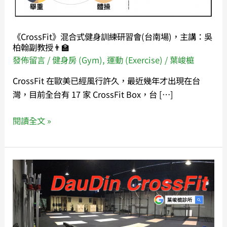
訓
練
研
《CrossFit》混合式健身訓練研習會(台南場)，主講：吳
習
柏翰副教授👨‍🏫
會
發佈留言
/
健身房 (Gym)
,
運動 (Exercise)
/
葉峻榳
(台
CrossFit 在歐美已經風行許久，最近幾年才出現在台
南
灣，目前全台有 17 家 CrossFit Box，台 […]
場)，
主
閱讀全文 »
講：
吳
柏
翰
🏠
副
座
教
落
授
在
👨‍🏫
台