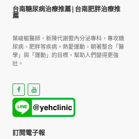
相
台南糖尿病治療推薦|台南肥胖治療推
關
薦
問
題
💪
葉峻榳醫師，新陳代謝暨內分泌專科，專攻糖
尿病、肥胖等疾病。熱愛運動，朝著整合「醫
學」與「運動」的目標，幫助人們變得更強
壯。
F
Y
a
o
c
u
e
t
b
u
o
b
o
e
k
訂閱電子報