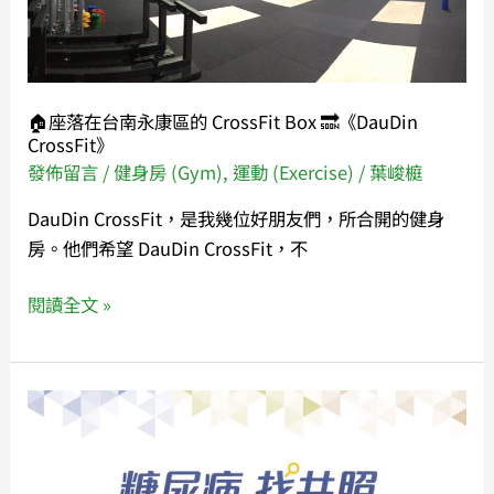
南
永
康
區
🏠座落在台南永康區的 CrossFit Box 🔜《DauDin
的
CrossFit》
CrossFit
發佈留言
/
健身房 (Gym)
,
運動 (Exercise)
/
葉峻榳
Box
DauDin CrossFit，是我幾位好朋友們，所合開的健身
🔜《DauDin
房。他們希望 DauDin CrossFit，不
CrossFit》
閱讀全文 »
《糖
尿
病
找