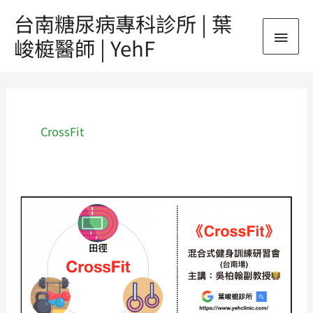
跳
台南糖尿病專科診所 | 葉
主
至
峻榳醫師 | YehF
主
要
要
內
選
容
單
CrossFit
《CrossFit》
混
合
式
健
身