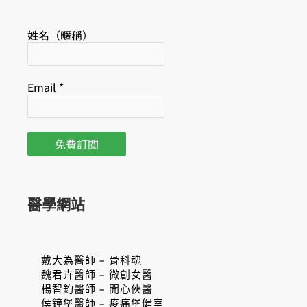
姓名（暱稱）
Email
*
醫學網站
戴大為醫師 – 骨科魂
魏君卉醫師 – 微創女醫
楊智鈞醫師 – 開心俠醫
侯鐘堡醫師 – 痠痛堡健室