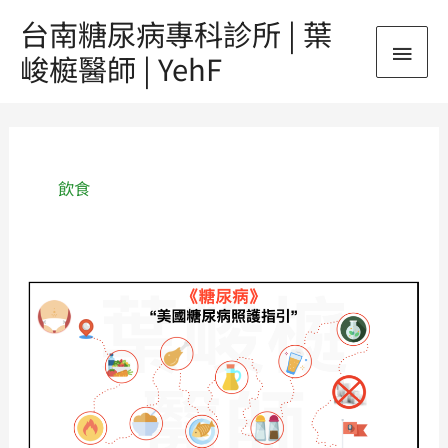
跳
台南糖尿病專科診所 | 葉
主
至
峻榳醫師 | YehF
主
要
要
內
選
容
單
飲食
《糖
尿
病》
美
國
糖