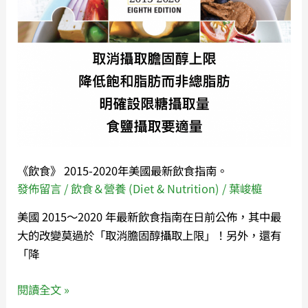
2020
克
年
服
美
飲
國
食
最
迷
新
宮！
飲
食
指
《飲食》 2015-2020年美國最新飲食指南。
南。
發佈留言
/
飲食＆營養 (Diet & Nutrition)
/
葉峻榳
美國 2015～2020 年最新飲食指南在日前公佈，其中最
大的改變莫過於「取消膽固醇攝取上限」！另外，還有
「降
閱讀全文 »