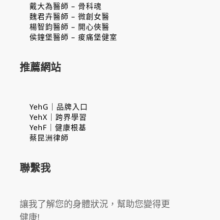
戴大為醫師 – 骨科魂
魏君卉醫師 – 微創女醫
楊智鈞醫師 – 開心俠醫
侯鐘堡醫師 – 痠痛堡健室
推薦網站
YehG｜品牌入口
YehX｜跨界學習
YehF｜健康根基
蔡昆洲律師
聯繫我
讓我了解您的身體狀況，幫助您變得更
健康!