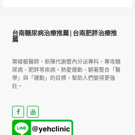
台南糖尿病治療推薦|台南肥胖治療推
薦
葉峻榳醫師，新陳代謝暨內分泌專科，專攻糖
尿病、肥胖等疾病。熱愛運動，朝著整合「醫
學」與「運動」的目標，幫助人們變得更強
壯。
F
Y
a
o
c
u
e
t
b
u