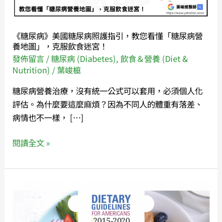
尿
病
照
《糖尿病》美國糖尿病照護指引，教您看懂「糖尿病營
護
養地圖」，克服飲食迷宮！
指
發佈留言
/
糖尿病 (Diabetes)
,
飲食＆營養 (Diet &
引，
Nutrition)
/
葉峻榳
教
糖尿病營養治療，沒有統一公式可以套用，必須個人化
您
評估。為什麼要這麼麻煩？因為不同人的體重有落差、
看
病情也不一樣， […]
懂
「糖
閱讀全文 »
尿
病
營
《飲
養
食》
地
2015-
圖」，