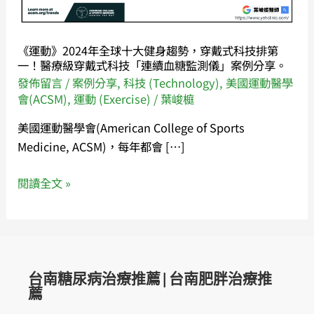
十
大
健
《運動》2024年全球十大健身趨勢，穿戴式科技排第
身
一！醫療級穿戴式科技「連續血糖監測儀」案例分享。
趨
發佈留言
/
案例分享
,
科技 (Technology)
,
美國運動醫學
勢，
會(ACSM)
,
運動 (Exercise)
/
葉峻榳
穿
美國運動醫學會(American College of Sports
戴
Medicine, ACSM)，每年都會 […]
式
科
閱讀全文 »
技
排
第
一！
醫
台南糖尿病治療推薦|台南肥胖治療推
療
薦
級