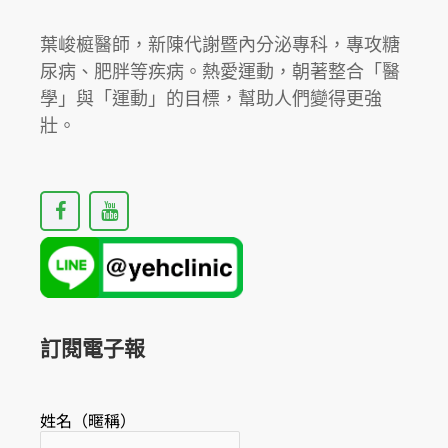
穿
戴
葉峻榳醫師，新陳代謝暨內分泌專科，專攻糖
式
尿病、肥胖等疾病。熱愛運動，朝著整合「醫
科
學」與「運動」的目標，幫助人們變得更強
技
壯。
「連
續
F
Y
血
a
o
糖
c
u
監
e
t
b
u
測
o
b
儀」
o
e
k
案
訂閱電子報
例
分
享。
姓名（暱稱）