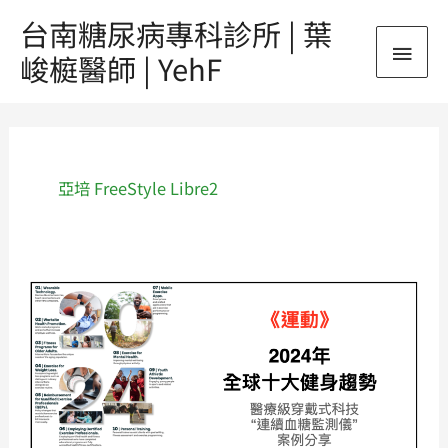
跳
台南糖尿病專科診所 | 葉
主
至
峻榳醫師 | YehF
主
要
要
內
選
容
單
亞培 FreeStyle Libre2
《運
動》
2024
年
全
球