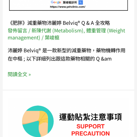
沛
麗
婷
《肥胖》減重藥物沛麗婷 Belviq® Q & A 全攻略
Belviq®
發佈留言
/
新陳代謝 (Metabolism)
,
體重管理 (Weight
Q
management)
/
葉峻榳
&
沛麗婷 Belviq® 是一款新型的減重藥物，藥物機轉作用
A
在中樞 ; 以下詳細列出跟這款藥物相關的 Q &am
全
攻
閱讀全文 »
略
運
動
貼
紮
注