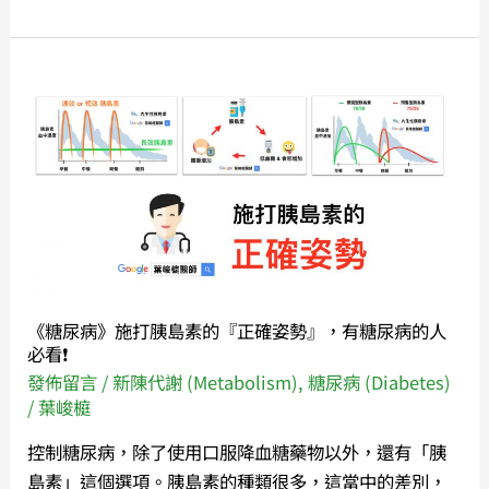
周
邊
神
《糖
經
尿
病
病》
變
施
打
胰
島
素
的
《糖尿病》施打胰島素的『正確姿勢』，有糖尿病的人
『正
必看❗️
確
發佈留言
/
新陳代謝 (Metabolism)
,
糖尿病 (Diabetes)
姿
/
葉峻榳
勢』，
控制糖尿病，除了使用口服降血糖藥物以外，還有「胰
有
島素」這個選項。胰島素的種類很多，這當中的差別，