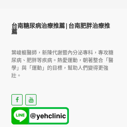
台南糖尿病治療推薦|台南肥胖治療推
薦
葉峻榳醫師，新陳代謝暨內分泌專科，專攻糖
尿病、肥胖等疾病。熱愛運動，朝著整合「醫
學」與「運動」的目標，幫助人們變得更強
壯。
F
Y
a
o
c
u
e
t
b
u
o
b