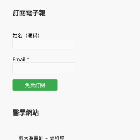
o
e
k
訂閱電子報
姓名（暱稱）
Email
*
醫學網站
戴大為醫師 – 骨科魂