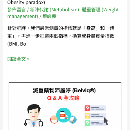
Obesity paradox)
愛
發佈留言
/
新陳代謝 (Metabolism)
,
體重管理 (Weight
恨
management)
/
葉峻榳
情
針對肥胖，我們最常測量的指標就是「身高」和「體
仇
重」，再進一步把這兩個指標，換算成身體質量指數
(肥
(BMI, Bo
胖
悖
閱讀全文 »
論,
Obesity
paradox)
《肥
胖》
減
重
藥
物