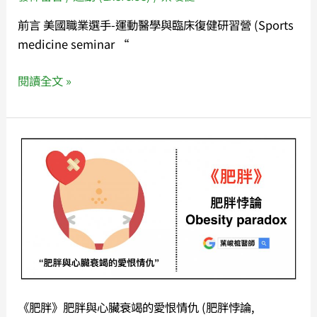
項
前言 美國職業選手-運動醫學與臨床復健研習營 (Sports
原
medicine seminar “
則
閱讀全文 »
《肥
胖》
肥
胖
與
心
臟
衰
竭
《肥胖》肥胖與心臟衰竭的愛恨情仇 (肥胖悖論,
的