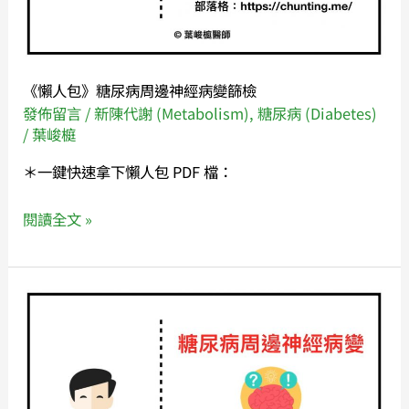
經
病
變
《懶人包》糖尿病周邊神經病變篩檢
篩
發佈留言
/
新陳代謝 (Metabolism)
,
糖尿病 (Diabetes)
檢
/
葉峻榳
＊一鍵快速拿下懶人包 PDF 檔：
閱讀全文 »
我
有
糖
尿
病