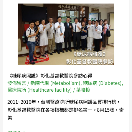
《糖
尿
病
照
護》
彰
化
基
督
《糖尿病照護》彰化基督教醫院參訪心得
教
發佈留言
/
新陳代謝 (Metabolism)
,
糖尿病 (Diabetes)
,
醫
醫療院所 (Healthcare facility)
/
葉峻榳
院
2011~2016年，台灣醫療院所糖尿病照護品質排行榜，
參
彰化基督教醫院在各項指標都是排名第一。8月15號，奇
訪
美
心
得