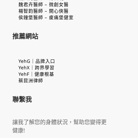
魏君卉醫師 – 微創女醫
楊智鈞醫師 – 開心俠醫
侯鐘堡醫師 – 痠痛堡健室
推薦網站
YehG｜品牌入口
YehX｜跨界學習
YehF｜健康根基
蔡昆洲律師
聯繫我
讓我了解您的身體狀況，幫助您變得更
健康!