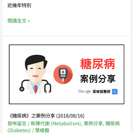
近幾年特別
車
攻
閱讀全文 »
上
武
嶺
必
《糖
備
尿
好
病》
物
之
👍
案
例
分
享
(2018/08/16)
《糖尿病》之案例分享 (2018/08/16)
發佈留言
/
新陳代謝 (Metabolism)
,
案例分享
,
糖尿病
(Diabetes)
/
葉峻榳