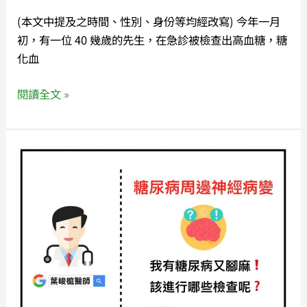
(本文中提及之時間、性別、身份等均經改寫) 今年一月
初，有一位 40 幾歲的先生，在急診被檢查出高血糖，糖
化血
閱讀全文 »
《懶
人
包》
糖
尿
病
周
邊
神