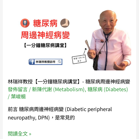
阻
塞
林
疾
瑞
病
祥
教
授
【一
分
鐘
糖
林瑞祥教授【一分鐘糖尿病講堂】- 糖尿病周邊神經病變
尿
發佈留言
/
新陳代謝 (Metabolism)
,
糖尿病 (Diabetes)
病
/
葉峻榳
講
前言 糖尿病周邊神經病變 (Diabetic peripheral
堂】-
neuropathy, DPN)，是常見的
糖
尿
閱讀全文 »
病