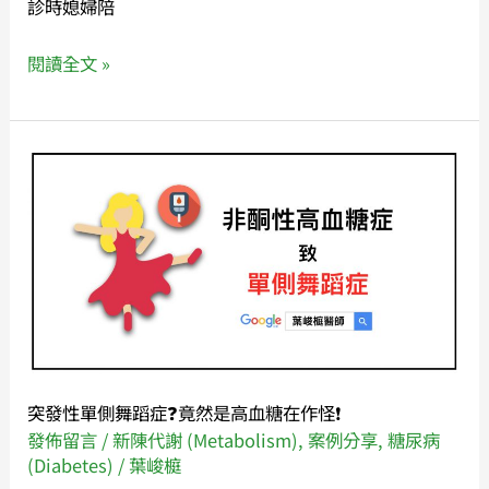
診時媳婦陪
閱讀全文 »
突
發
性
單
側
舞
蹈
症
❓
突發性單側舞蹈症❓竟然是高血糖在作怪❗️
竟
發佈留言
/
新陳代謝 (Metabolism)
,
案例分享
,
糖尿病
然
(Diabetes)
/
葉峻榳
是