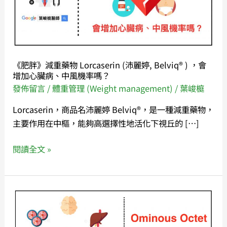
藥
物
Lorcaserin
(沛
麗
《肥胖》減重藥物 Lorcaserin (沛麗婷, Belviq® ) ，會
婷,
增加心臟病、中風機率嗎？
Belviq®
發佈留言
/
體重管理 (Weight management)
/
葉峻榳
)
Lorcaserin，商品名沛麗婷 Belviq®，是一種減重藥物，
，
主要作用在中樞，能夠高選擇性地活化下視丘的 […]
會
增
閱讀全文 »
加
心
臟
病、
《糖
中
尿
風
病》