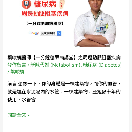
榳
來…
醫
❗
師
【一
分
鐘
糖
葉峻榳醫師【一分鐘糖尿病講堂】之周邊動脈阻塞疾病
尿
發佈留言
/
新陳代謝 (Metabolism)
,
糖尿病 (Diabetes)
病
/
葉峻榳
講
前言 想像一下，你的身體是一棟建築物，而你的血管，
堂】
就是埋在水泥牆內的水管。一棟建築物，歷經數十年的
之
使用，水管會
周
邊
閱讀全文 »
動
脈