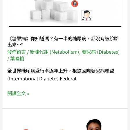
知
🔥
道
嗎？
有
一
《糖尿病》你知道嗎？有一半的糖尿病，都沒有被診斷
半
出來…❗
的
發佈留言
/
新陳代謝 (Metabolism)
,
糖尿病 (Diabetes)
糖
/
葉峻榳
尿
全世界糖尿病盛行率逐年上升，根據國際糖尿病聯盟
病，
(International Diabetes Federat
都
沒
閱讀全文 »
有
被
診
葉
斷
峻
出