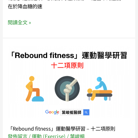
糖
在於降血糖的速
尿
病
閱讀全文 »
的
人
必
「Rebound
看
fitness」
❗️
運
動
醫
學
研
習
–
十
「Rebound fitness」運動醫學研習 – 十二項原則
二
發佈留言
/
運動 (Exercise)
/
葉峻榳