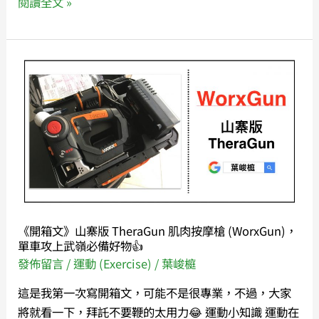
閱讀全文 »
《開
箱
文》
山
寨
版
TheraGun
肌
肉
《開箱文》山寨版 TheraGun 肌肉按摩槍 (WorxGun)，
按
單車攻上武嶺必備好物👍
摩
發佈留言
/
運動 (Exercise)
/
葉峻榳
槍
這是我第一次寫開箱文，可能不是很專業，不過，大家
(WorxGun)，
將就看一下，拜託不要鞭的太用力😂 運動小知識 運動在
單