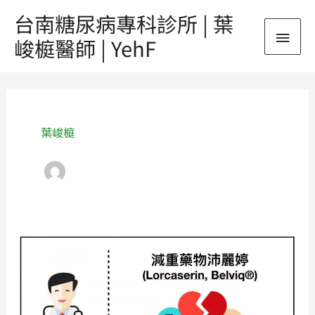
跳
台南糖尿病專科診所 | 葉
主
至
峻榳醫師 | YehF
主
要
要
文
內
選
章
容
單
分
葉峻榳
頁
《肥
胖》
減
重