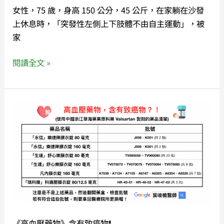
女性，75 歲，身高 150 公分，45 公斤，在家躺在沙發
高
上休息時，「突發性左側上下肢體不由自主運動」，被
血
家
糖
在
閱讀全文 »
作
怪
❗️
《高
血
壓
藥
物》
含
有
致
癌
《高血壓藥物》含有致癌物❗️