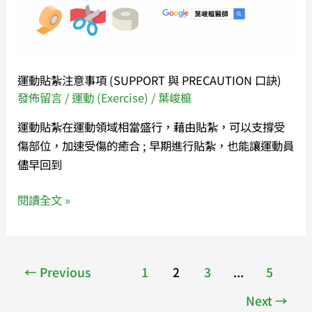
意
事
項
(SUPPORT
運動貼紮注意事項 (SUPPORT 與 PRECAUTION 口訣)
與
發佈留言
/
運動 (Exercise)
/
葉峻榳
PRECAUTION
口
運動貼紮在運動領域相當盛行，藉由貼紮，可以支撐受
訣)
傷部位，加速受傷的癒合 ; 早期進行貼紮，也能讓運動員
儘早回到
閱讀全文 »
←
Previous
1
2
3
...
5
Next
→