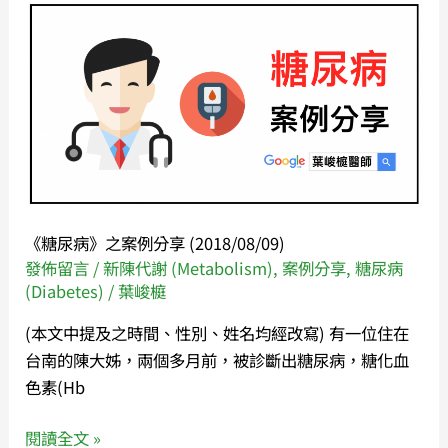
《糖
尿
病》
之
案
例
分
享
(2018/08/09)
《糖尿病》之案例分享 (2018/08/09)
發佈留言
/
新陳代謝 (Metabolism)
,
案例分享
,
糖尿病
(Diabetes)
/
葉峻榳
(本文中提及之時間、性別、姓名均經改寫) 有一位住在
台南的陳大姊，兩個多月前，被診斷出糖尿病，糖化血
色素(Hb
閱讀全文 »