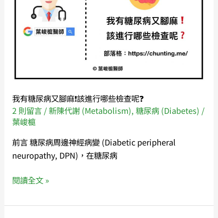
又
腳
麻
❗️
該
進
行
我有糖尿病又腳麻❗️該進行哪些檢查呢❓
哪
2 則留言
/
新陳代謝 (Metabolism)
,
糖尿病 (Diabetes)
/
些
葉峻榳
檢
查
前言 糖尿病周邊神經病變 (Diabetic peripheral
呢
neuropathy, DPN)，在糖尿病
❓
閱讀全文 »