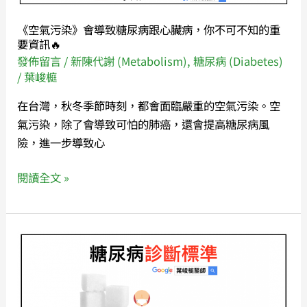
糖
尿
《空氣污染》會導致糖尿病跟心臟病，你不可不知的重
病
要資訊🔥
跟
發佈留言
/
新陳代謝 (Metabolism)
,
糖尿病 (Diabetes)
心
/
葉峻榳
臟
在台灣，秋冬季節時刻，都會面臨嚴重的空氣污染。空
病，
氣污染，除了會導致可怕的肺癌，還會提高糖尿病風
你
險，進一步導致心
不
可
閱讀全文 »
不
知
的
《糖
重
尿
要
病》
資
你
訊