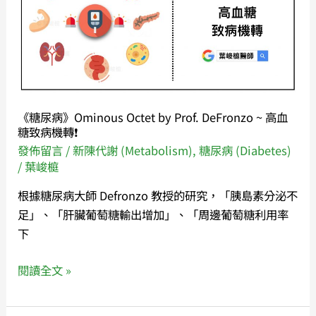
機
Ominous
率
Octet
嗎？
by
Prof.
DeFronzo
~
《糖尿病》Ominous Octet by Prof. DeFronzo ~ 高血
高
糖致病機轉❗️
血
發佈留言
/
新陳代謝 (Metabolism)
,
糖尿病 (Diabetes)
糖
/
葉峻榳
致
根據糖尿病大師 Defronzo 教授的研究，「胰島素分泌不
病
足」、「肝臟葡萄糖輸出增加」、「周邊葡萄糖利用率
機
下
轉
❗️
閱讀全文 »