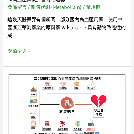
物
發佈留言
/
新陳代謝 (Metabolism)
/
葉峻榳
❗️
這幾天醫藥界有個新聞，部分國內高血壓用藥，使用中
國浙江華海藥業的原料藥 Valsartan，具有動物致癌性的
成
閱讀全文 »
《空
氣
污
染》
會
導
致