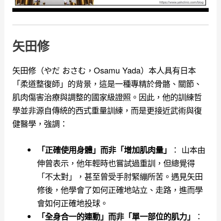
矢田修
矢田修（やだ おさむ，Osamu Yada）本人具有日本
「柔道整復師」的背景，這是一種專精於骨骼、關節、
肌肉傷害治療與調整的國家級證照。因此，他的訓練哲
學並非源自傳統的西式重量訓練，而是更接近武術與復
健醫學，強調：
： 山本由
「正確使用身體」而非「增加肌肉量」
伸曾表示，他年輕時也嘗試過重訓，但總覺得
「不太對」，甚至曾受手肘緊繃所苦。遇見矢田
修後，他學會了如何正確地站立、走路，進而學
會如何正確地投球。
：
「全身合一的連動」而非「單一部位的肌力」