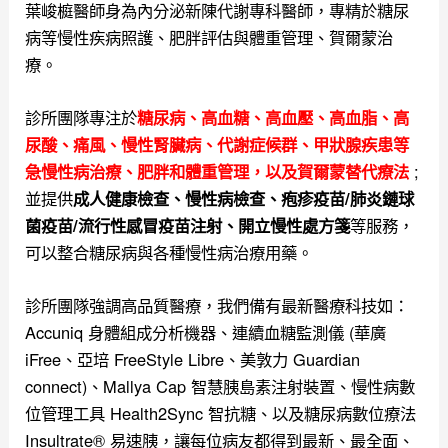
葉峻榳醫師身為內分泌新陳代謝專科醫師，專精於糖尿
病等慢性疾病照護、肥胖評估與體重管理、賀爾蒙治
療。
診所團隊專注於
糖尿病、高血糖、高血壓、高血脂、高
尿酸、痛風、慢性腎臟病、代謝症候群、甲狀腺疾患等
;
急慢性病治療、肥胖和體重管理，以及
賀爾蒙替代療法
並提供
成人健康檢查、慢性病檢查、疱疹疫苗/肺炎鏈球
等服務，
菌疫苗/流行性感冒疫苗注射、開立慢性處方箋
可以整合糖尿病與各種慢性病治療用藥。
診所團隊強調高品質醫療，我們備有最新醫療科技如：
Accuniq 身體組成分析機器、連續血糖監測儀 (華廣
iFree、亞培 FreeStyle Libre、美敦力 Guardian
connect)、Mallya Cap 智慧胰島素注射裝置、慢性病數
位管理工具 Health2Sync 智抗糖、以及糖尿病數位療法
Insultrate® 易速胰，讓每位病友都得到最新、最全面、