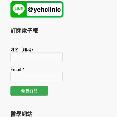
c
u
e
t
b
u
o
b
o
e
k
訂閱電子報
姓名（暱稱）
Email
*
醫學網站