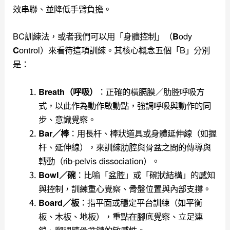
效串聯、並降低手臂負擔。
BC訓練法，或者我們可以用
「身體控制」（
ody
B
ontrol）來看待這項訓練。其核心概念
五個「B」分別
C
是：
：正確的橫膈膜／肋腔呼吸方
Breath（呼吸）
式，以此作為動作啟動點，強調呼吸與動作的同
步、意識覺察。
：用長杆、棒狀道具或身體延伸線（如握
Bar／棒
杆、延伸線），來訓練肋腔與骨盆之間的傳導與
轉動（rib-pelvis dissociation）。
：比喻「盆腔」或「碗狀結構」的感知
Bowl／碗
與控制，訓練重心覺察、骨盤位置與內部支撐。
：指平面或穩定平台訓練（如平衡
Board／板
板、木板、地板），重點在腳底覺察、立足連
鎖、腳踝膝骨盆鏈的敏感性。