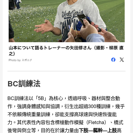
BC訓練法
BC訓練法以「5B」為核心，透過呼吸、器材與整合動
作，強調身體感知與協調，衍生出超過300種訓練，幾乎
不依賴傳統重量訓練，卻能支撐高球速與快速恢復能
力。其代表性內容包含標槍動作模擬（Fletcha）、橋式
後彎與倒立等，目的在於讓力量由
高
下肢—軀幹—上肢