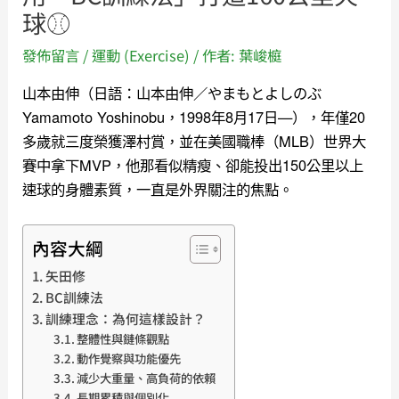
球⚾️
發佈留言
/
運動 (Exercise)
/ 作者:
葉峻榳
山本由伸（日語：山本由伸／やまもとよしのぶ
Yamamoto Yoshinobu，1998年8月17日—），年僅20
多歲就三度榮獲澤村賞，並在美國職棒（MLB）世界大
賽中拿下MVP，他那看似精瘦、卻能投出150公里以上
速球的身體素質，一直是外界關注的焦點。
內容大綱
矢田修
BC訓練法
訓練理念：為何這樣設計？
整體性與鏈條觀點
動作覺察與功能優先
減少大重量、高負荷的依賴
長期累積與個別化