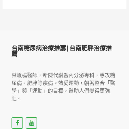
台南糖尿病治療推薦|台南肥胖治療推
薦
葉峻榳醫師，新陳代謝暨內分泌專科，專攻糖
尿病、肥胖等疾病。熱愛運動，朝著整合「醫
學」與「運動」的目標，幫助人們變得更強
壯。
F
Y
a
o