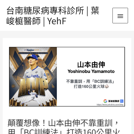
跳
台南糖尿病專科診所 | 葉
主
至
峻榳醫師 | YehF
主
要
要
Post
內
選
navigation
容
單
顛覆想像！山本由伸不靠重訓，
用「BC訓練法」打造160公里火