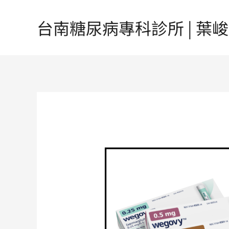
跳
至
台南糖尿病專科診所 | 葉峻榳醫
主
要
內
容
Post
navigation