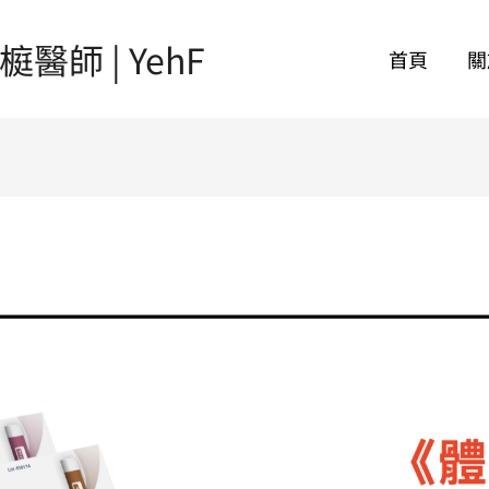
師 | YehF
首頁
關