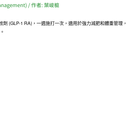
nagement)
/ 作者:
葉峻榳
 受體促效劑 (GLP-1 RA)，一週施打一次，適用於強力減肥和體重
物。