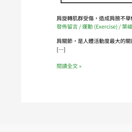
守
治
肩旋轉肌群受傷，造成肩膀不舉❗
療，
發佈留言
/
運動 (Exercise)
/
葉
您
肩關節，是人體活動度最大的關
也
[…]
可
以
閱讀全文 »
考
慮
「增
生
療
法」
💉