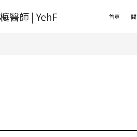
師 | YehF
首頁
關