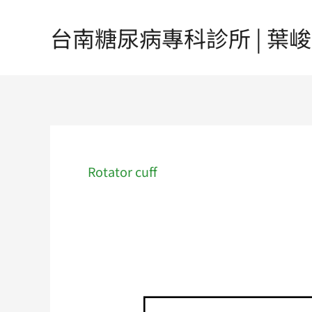
跳
至
台南糖尿病專科診所 | 葉峻榳醫
主
要
內
容
Rotator cuff
肩