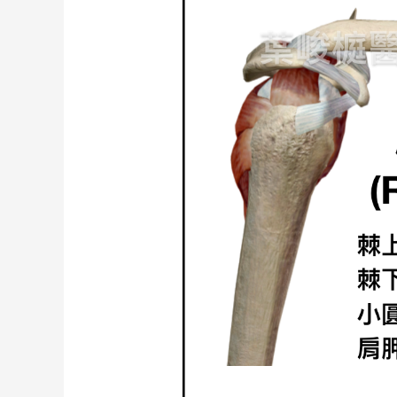
旋
轉
肌
群
受
傷，
造
成
肩
膀
不
舉
❗️
除
了
保