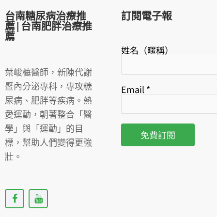
台南糖尿病治療推
訂閱電子報
薦|台南肥胖治療推
薦
姓名（暱稱）
葉峻榳醫師，新陳代謝
暨內分泌專科，專攻糖
Email
*
尿病、肥胖等疾病。熱
愛運動，朝著整合「醫
學」與「運動」的目
標，幫助人們變得更強
壯。
F
Y
a
o
c
u