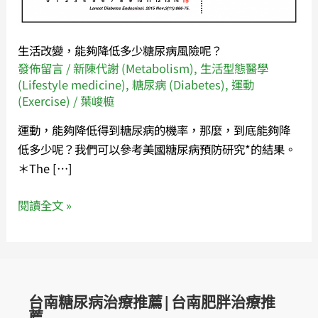
降
低
多
生活改變，能夠降低多少糖尿病風險呢？
少
發佈留言
/
新陳代謝 (Metabolism)
,
生活型態醫學
糖
(Lifestyle medicine)
,
糖尿病 (Diabetes)
,
運動
尿
(Exercise)
/
葉峻榳
病
運動，能夠降低得到糖尿病的機率，那麼，到底能夠降
風
低多少呢？我們可以參考美國糖尿病預防研究*的結果。
險
＊The […]
呢？
閱讀全文 »
台南糖尿病治療推薦|台南肥胖治療推
薦