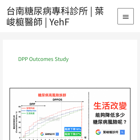
跳
台南糖尿病專科診所 | 葉
主
至
峻榳醫師 | YehF
主
要
要
內
選
容
單
DPP Outcomes Study
生
活
改
變，
能
夠