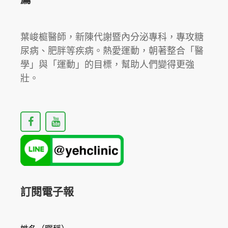
葉峻榳醫師，新陳代謝暨內分泌專科，專攻糖
尿病、肥胖等疾病。熱愛運動，朝著整合「醫
學」與「運動」的目標，幫助人們變得更強
壯。
F
Y
a
o
c
u
e
t
b
u
o
b
o
e
k
訂閱電子報