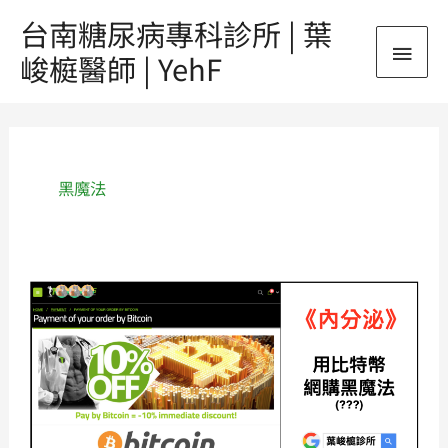
跳
台南糖尿病專科診所 | 葉
主
至
峻榳醫師 | YehF
主
要
要
內
選
容
單
黑魔法
《內
分
泌》
用
比
特