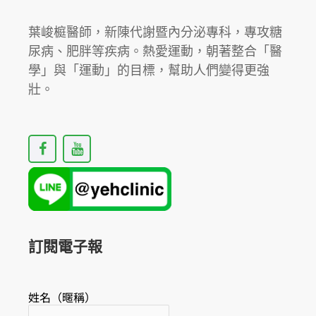
什
麼
葉峻榳醫師，新陳代謝暨內分泌專科，專攻糖
風
尿病、肥胖等疾病。熱愛運動，朝著整合「醫
險
學」與「運動」的目標，幫助人們變得更強
與
壯。
代
價……?
F
Y
a
o
c
u
e
t
b
u
o
b
o
e
k
訂閱電子報
姓名（暱稱）