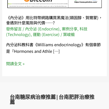
幣
網
路
《內分泌》用比特幣網路購買黑魔法(類固醇、賀爾蒙)，
購
會遇到什麼風險與代價……?
買
發佈留言
/
內分泌 (Endocrine)
,
案例分享
,
科技
黑
(Technology)
,
運動 (Exercise)
/
葉峻榳
魔
內分泌科教科書《Williams endocrinology》有個章節
法
是『Hormones and Athle […]
(類
固
閱讀全文 »
醇、
賀
爾
蒙)，
會
台南糖尿病治療推薦|台南肥胖治療推
遇
薦
到