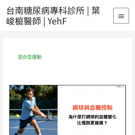
跳
台南糖尿病專科診所 | 葉
主
至
峻榳醫師 | YehF
主
要
要
內
選
容
單
混合型運動
網
球
與
血
糖
控