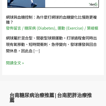
制：
為
什
網球與血糖控制：為什麼打網球的血糖變化比慢跑更複
麼
雜？
打
發佈留言
/
糖尿病 (Diabetes)
,
運動 (Exercise)
/
葉峻榳
網
網球屬於混合型、間歇型球類運動。打球過程會同時出
球
現有氧移動、短時間衝刺、急停變向、發球爆發與回合
的
間休息，因此血 […]
血
糖
閱讀全文 »
變
化
比
慢
跑
台南糖尿病治療推薦|台南肥胖治療推
更
薦
複