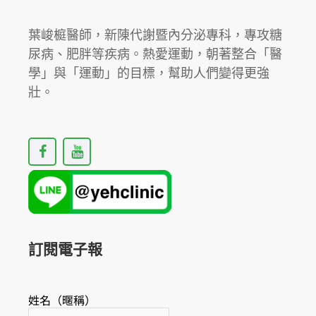
雜？
葉峻榳醫師，新陳代謝暨內分泌專科，專攻糖
尿病、肥胖等疾病。熱愛運動，朝著整合「醫
學」與「運動」的目標，幫助人們變得更強
壯。
F
Y
a
o
c
u
e
t
b
u
o
b
o
e
k
訂閱電子報
姓名（暱稱）