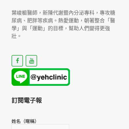
原
則。
葉峻榳醫師，新陳代謝暨內分泌專科，專攻糖
尿病、肥胖等疾病。熱愛運動，朝著整合「醫
學」與「運動」的目標，幫助人們變得更強
壯。
F
Y
a
o
c
u
e
t
b
u
o
b
o
e
k
訂閱電子報
姓名（暱稱）