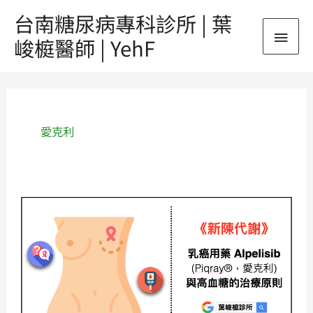
跳
台南糖尿病專科診所 | 葉
主
至
峻榳醫師 | YehF
主
要
要
內
選
容
單
愛克利
《新
陳
代
謝》
乳
癌