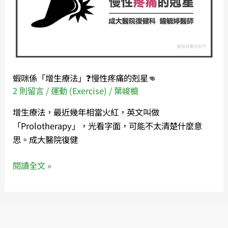
以
生
考
療
慮
法」
「增
❓
生
慢
療
性
蝦咪係「增生療法」❓慢性疼痛的剋星👊
法」
疼
2 則留言
/
運動 (Exercise)
/
葉峻榳
💉
痛
增生療法，最近幾年相當火紅，英文叫做
的
「Prolotherapy」，光看字面，可能不太清楚什麼意
剋
思。成大醫院復健
星
👊
閱讀全文 »