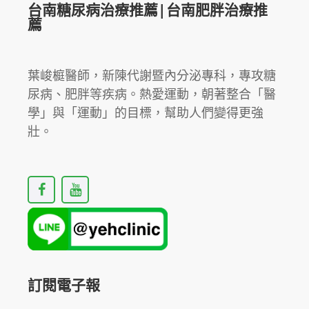
台南糖尿病治療推薦|台南肥胖治療推
薦
葉峻榳醫師，新陳代謝暨內分泌專科，專攻糖
尿病、肥胖等疾病。熱愛運動，朝著整合「醫
學」與「運動」的目標，幫助人們變得更強
壯。
F
Y
a
o
c
u
e
t
b
u
o
b
o
e
k
訂閱電子報