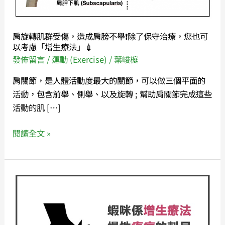
傷，
造
成
肩旋轉肌群受傷，造成肩膀不舉❗️除了保守治療，您也可
肩
以考慮「增生療法」💉
膀
發佈留言
/
運動 (Exercise)
/
葉峻榳
不
肩關節，是人體活動度最大的關節，可以做三個平面的
舉
活動，包含前舉、側舉、以及旋轉 ; 幫助肩關節完成這些
❗️
活動的肌 […]
除
了
閱讀全文 »
保
守
治
療，
蝦
您
咪
也
係
可
「增