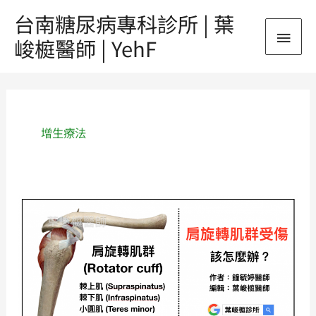
跳
台南糖尿病專科診所 | 葉
主
至
峻榳醫師 | YehF
主
要
要
內
選
容
單
增生療法
肩
旋
轉
肌
群
受