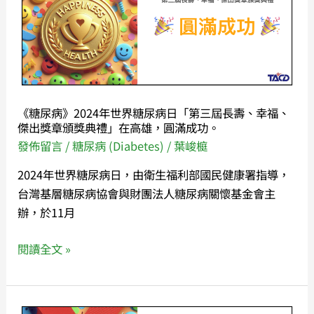
2024
層
年
糖
世
尿
界
病
糖
協
尿
會
《糖尿病》2024年世界糖尿病日「第三屆長壽、幸福、
病
冬
傑出獎章頒獎典禮」在高雄，圓滿成功。
日
季
發佈留言
/
糖尿病 (Diabetes)
/
葉峻榳
「第
會。
2024年世界糖尿病日，由衛生福利部國民健康署指導，
三
台灣基層糖尿病協會與財團法人糖尿病關懷基金會主
屆
辦，於11月
長
壽、
閱讀全文 »
幸
福、
傑
出
《糖