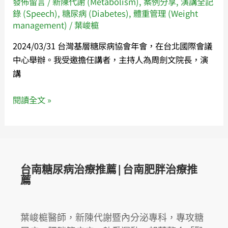
發佈留言
/
新陳代謝 (Metabolism)
,
案例分享
,
演講全記
易
手
錄 (Speech)
,
糖尿病 (Diabetes)
,
體重管理 (Weight
速
術
management)
/
葉峻榳
胰
＆
Insultrate®
2024/03/31 台灣基層糖尿病協會年會，在台北國際會議
案
專
中心舉辦。我受邀擔任講者，主持人為周劍文院長，演
例
題
講
分
演
享」,
講。
閱讀全文 »
2024
年
台
灣
基
台南糖尿病治療推薦|台南肥胖治療推
層
薦
糖
尿
病
葉峻榳醫師，新陳代謝暨內分泌專科，專攻糖