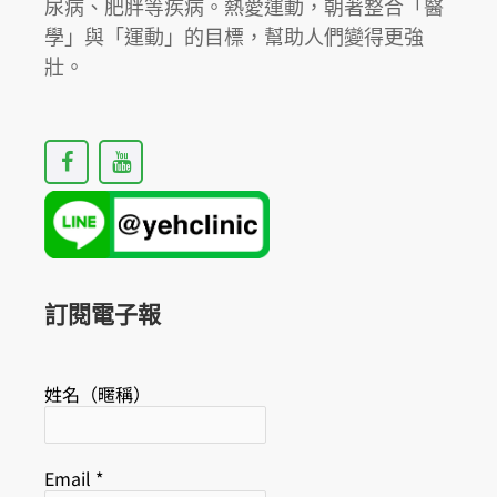
協
尿病、肥胖等疾病。熱愛運動，朝著整合「醫
會
學」與「運動」的目標，幫助人們變得更強
年
壯。
會。
F
Y
a
o
c
u
e
t
b
u
o
b
o
e
k
訂閱電子報
姓名（暱稱）
Email
*