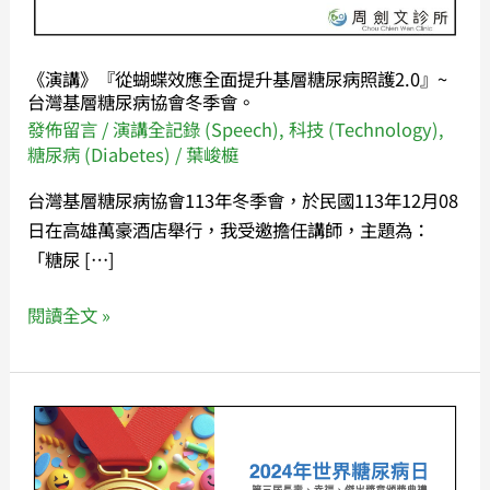
應
全
面
《演講》『從蝴蝶效應全面提升基層糖尿病照護2.0』~
提
台灣基層糖尿病協會冬季會。
升
發佈留言
/
演講全記錄 (Speech)
,
科技 (Technology)
,
基
糖尿病 (Diabetes)
/
葉峻榳
層
台灣基層糖尿病協會113年冬季會，於民國113年12月08
糖
日在高雄萬豪酒店舉行，我受邀擔任講師，主題為：
尿
「糖尿 […]
病
照
閱讀全文 »
護
2.0』
~
《糖
台
尿
灣
病》
基