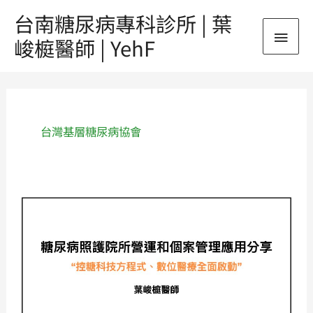
跳
台南糖尿病專科診所 | 葉
主
至
峻榳醫師 | YehF
主
要
要
內
選
容
單
台灣基層糖尿病協會
《演
講》
『從
蝴
蝶
效