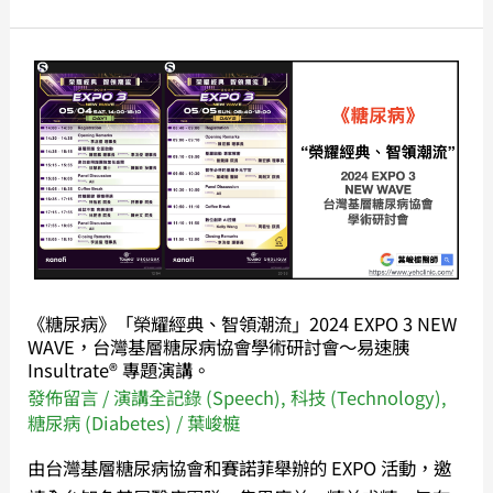
福、
傑
出
《糖
獎
尿
章
病》
頒
「榮
獎
耀
典
經
禮」
典、
開
智
放
領
《糖尿病》「榮耀經典、智領潮流」2024 EXPO 3 NEW
報
潮
WAVE，台灣基層糖尿病協會學術研討會～易速胰
名！
流」
Insultrate® 專題演講。
2024
發佈留言
/
演講全記錄 (Speech)
,
科技 (Technology)
,
糖尿病 (Diabetes)
/
葉峻榳
EXPO
3
由台灣基層糖尿病協會和賽諾菲舉辦的 EXPO 活動，邀
NEW