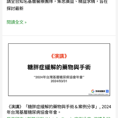
請全台知名基層醫療團隊，集思廣益、精益求精，旨在
WAVE，
探討最新
台
灣
閱讀全文 »
基
層
糖
《演
尿
講》
病
「糖
協
胖
會
症
學
緩
術
解
研
的
討
藥
會
《演講》「糖胖症緩解的藥物與手術＆案例分享」, 2024
物
～
年台灣基層糖尿病協會年會。
與