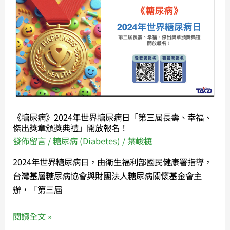
獎
尿
章
病》
頒
2024
獎
年
典
世
禮」
界
在
糖
高
尿
《糖尿病》2024年世界糖尿病日「第三屆長壽、幸福、
雄，
病
傑出獎章頒獎典禮」開放報名！
圓
日
發佈留言
/
糖尿病 (Diabetes)
/
葉峻榳
滿
「第
2024年世界糖尿病日，由衛生福利部國民健康署指導，
成
三
台灣基層糖尿病協會與財團法人糖尿病關懷基金會主
功。
屆
辦，「第三屆
長
壽、
閱讀全文 »
幸