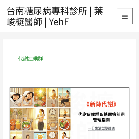
跳
台南糖尿病專科診所 | 葉
主
至
峻榳醫師 | YehF
主
要
要
內
選
容
單
代謝症候群
《新
陳
代
謝》
代
謝