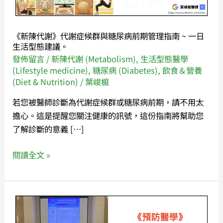
症
候
群
《新陳代謝》代謝症候群與糖尿病前期管理指南 ~ 一日
與
生活型態建議。
糖
發佈留言
/
新陳代謝 (Metabolism)
,
生活型態醫學
尿
(Lifestyle medicine)
,
糖尿病 (Diabetes)
,
飲食＆營養
(Diet & Nutrition)
/
葉峻榳
病
前
若您被醫師診斷為代謝症候群或糖尿病前期，請不用太
期
擔心。這是提醒您關注健康的訊號，這份指南將幫助您
管
了解診斷的意義 […]
理
指
閱讀全文 »
南
~
一
《預
日
防
生