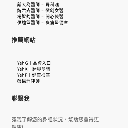
戴大為醫師 – 骨科魂
魏君卉醫師 – 微創女醫
楊智鈞醫師 – 開心俠醫
侯鐘堡醫師 – 痠痛堡健室
推薦網站
YehG｜品牌入口
YehX｜跨界學習
YehF｜健康根基
蔡昆洲律師
聯繫我
讓我了解您的身體狀況，幫助您變得更
健康!