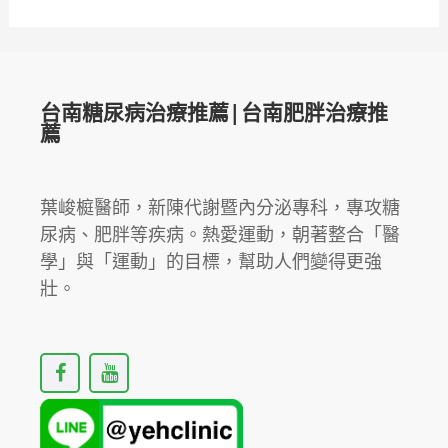
群
防
治，
「上
台南糖尿病治療推薦|台南肥胖治療推
醫
薦
治
未
病、
葉峻榳醫師，新陳代謝暨內分泌專科，專攻糖
預
尿病、肥胖等疾病。熱愛運動，朝著整合「醫
防
學」與「運動」的目標，幫助人們變得更強
勝
壯。
於
治
F
Y
療」。
a
o
c
u
e
t
b
u