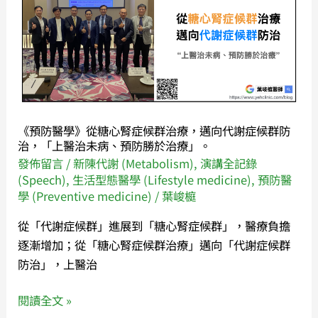
醫
活
學》
型
從
態
糖
建
心
議。
腎
症
《預防醫學》從糖心腎症候群治療，邁向代謝症候群防
候
治，「上醫治未病、預防勝於治療」。
群
發佈留言
/
新陳代謝 (Metabolism)
,
演講全記錄
治
(Speech)
,
生活型態醫學 (Lifestyle medicine)
,
預防醫
學 (Preventive medicine)
/
葉峻榳
療，
邁
從「代謝症候群」進展到「糖心腎症候群」，醫療負擔
向
逐漸增加；從「糖心腎症候群治療」邁向「代謝症候群
代
防治」，上醫治
謝
症
閱讀全文 »
候