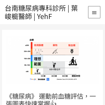
跳
台南糖尿病專科診所 | 葉
主
至
峻榳醫師 | YehF
主
要
要
Post
內
選
navigation
容
單
《糖尿病》 運動前血糖評估，一
張圖表快速掌握👍