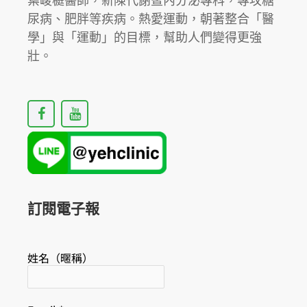
尿病、肥胖等疾病。熱愛運動，朝著整合「醫
學」與「運動」的目標，幫助人們變得更強
壯。
F
Y
a
o
c
u
e
t
b
u
o
b
o
e
k
訂閱電子報
姓名（暱稱）