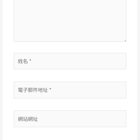
輸
入
內
容...
姓
名
*
電
子
郵
件
網
地
站
址
網
*
址