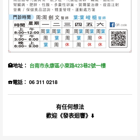
🏥地址：
台南市永康區小東路423巷2號一樓
☎️電話： 06 311 0218
有任何想法
歡迎
《發表迴響》⬇️