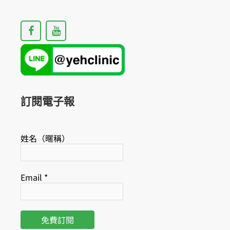
F
Y
a
o
c
u
e
t
b
u
o
b
o
e
k
訂閱電子報
姓名（暱稱）
Email
*