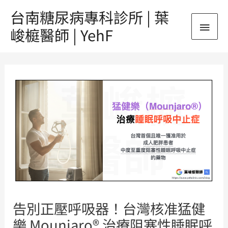
跳
台南糖尿病專科診所 | 葉
主
至
峻榳醫師 | YehF
主
要
要
Post
內
選
navigation
容
單
告別正壓呼吸器！台灣核准猛健
樂 Mounjaro® 治療阻塞性睡眠呼