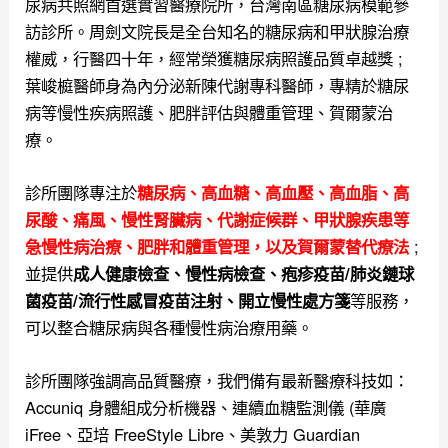
尿病共照網首選實習醫療院所，台灣南區糖尿病模範參
訪診所。
周劍文院長是全台知名的糖尿病和甲狀腺治療
權威，行醫四十年，經常榮獲糖尿病照護品質卓越獎 ;
葉峻榳醫師身為內分泌新陳代謝專科醫師，專精於糖尿
病等慢性疾病照護、肥胖評估與體重管理、賀爾蒙治
療。
診所團隊專注於
糖尿病、高血糖、高血壓、高血脂、高
尿酸、痛風、慢性腎臟病、代謝症候群、甲狀腺疾患等
;
急慢性病治療、肥胖和體重管理，以及
賀爾蒙替代療法
並提供
成人健康檢查、慢性病檢查、疱疹疫苗/肺炎鏈球
等服務，
菌疫苗/流行性感冒疫苗注射、開立慢性處方箋
可以整合糖尿病與各種慢性病治療用藥。
診所團隊強調高品質醫療，我們備有最新醫療科技如：
Accuniq 身體組成分析機器、連續血糖監測儀 (華廣
iFree、亞培 FreeStyle Libre、美敦力 Guardian