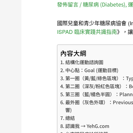
發佈留言
/
糖尿病 (Diabetes)
,
運
國際兒童和青少年糖尿病協會 (Internatio
ISPAD 臨床實踐共識指南
》，
內容大綱
結構化運動諮詢圖
中心點：Goal (運動目標)
第一圈（黃/藍/綠色區塊）：Type (類型
第二圈（深灰/粉紅色區塊）：Bolus C
第三圈（藍/橘色半圓）：Planned 
最外圈（灰色外環）：Previous da
響)
總結
認識我 → YehG.com