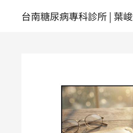
跳
至
台南糖尿病專科診所 | 葉峻榳醫
主
要
內
容
Post
navigation