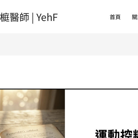
師 | YehF
首頁
關