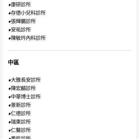
康研診所
⬧
存德小兒科診所
⬧
張輝鵩診所
⬧
安祐診所
⬧
陳敏玪內科診所
⬧
中區
大雅長安診所
⬧
陳宏麟診所
⬧
中華博士診所
⬧
景新診所
⬧
仁德診所
⬧
瑞東診所
⬧
仁醫診所
⬧
義鈜診所
⬧