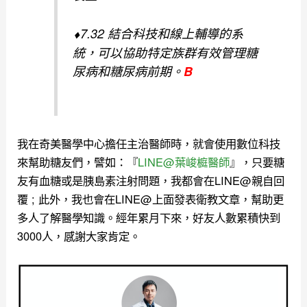
⬧
7.32 結合科技和線上輔導的系
統，可以協助特定族群有效管理
糖
尿病和糖尿病前期。
B
我在奇美醫學中心擔任主治醫師時，就會使用數位科技
來幫助糖友們，譬如：『
LINE@葉峻榳醫師
』，只要糖
友有血糖或是胰島素注射問題，我都會在LINE@親自回
覆 ; 此外，我也會在LINE@上面發表衛教文章，幫助更
多人了解醫學知識。
經年累月下來，好友人數累積快到
3000人，感謝大家肯定。