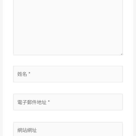
這
裡
輸
入
內
容...
姓
名
*
電
子
郵
件
網
地
站