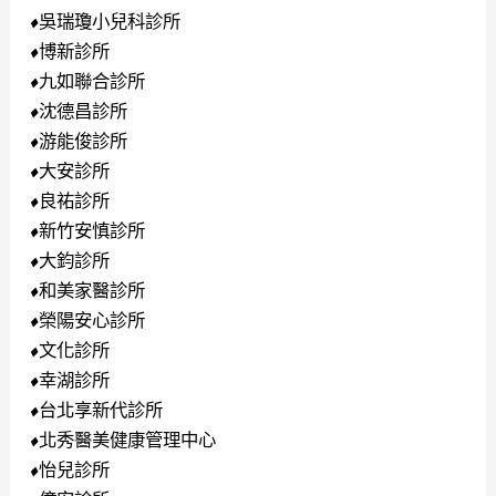
吳瑞瓊小兒科診所
⬧
博新診所
⬧
九如聯合診所
⬧
沈德昌診所
⬧
游能俊診所
⬧
大安診所
⬧
良祐診所
⬧
新竹安慎診所
⬧
大鈞診所
⬧
和美家醫診所
⬧
榮陽安心診所
⬧
文化診所
⬧
幸湖診所
⬧
台北享新代診所
⬧
北秀醫美健康管理中心
⬧
怡兒診所
⬧