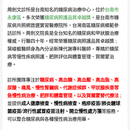
周劍文診所是台南知名的糖尿病治療中心，位於
台南市
永康區
，多次榮獲
糖尿病照護品質卓越獎
，是台南市糖
尿病共照網首選實習醫療院所，台灣南區糖尿病模範參
訪診所。
周劍文院長是全台知名的糖尿病和甲狀腺治療
權威，行醫四十年，經常榮獲糖尿病照護品質卓越獎 ;
葉峻榳醫師身為內分泌新陳代謝專科醫師，專精於糖尿
病等慢性疾病照護、肥胖評估與體重管理、賀爾蒙治
療。
診所團隊專注於
糖尿病、高血糖、高血壓、高血脂、高
尿酸、痛風、慢性腎臟病、代謝症候群、甲狀腺疾患等
;
急慢性病治療、肥胖和體重管理，以及
賀爾蒙替代療法
並提供
成人健康檢查、慢性病檢查、疱疹疫苗/肺炎鏈球
等服務，
菌疫苗/流行性感冒疫苗注射、開立慢性處方箋
可以整合糖尿病與各種慢性病治療用藥。