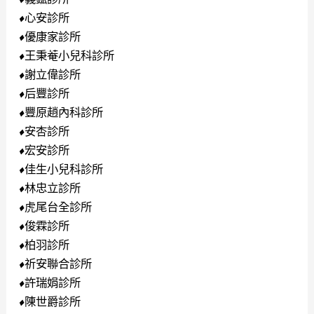
心安診所
⬧
優康家診所
⬧
王秉菴小兒科診所
⬧
謝立偉診所
⬧
后豐診所
⬧
豐原趙內科診所
⬧
安杏診所
⬧
宏安診所
⬧
佳生小兒科診所
⬧
林忠立診所
⬧
虎尾台全診所
⬧
俊霖診所
⬧
柏羽診所
⬧
祈安聯合診所
⬧
許瑞娟診所
⬧
陳世爵診所
⬧