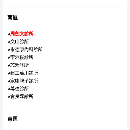
南區
⬧
周劍文診所
文山診所
⬧
永德康內科診所
⬧
李洮俊診所
⬧
芯禾診所
⬧
建工萬川診所
⬧
家康親子診所
⬧
尊德診所
⬧
會良達診所
⬧
東區