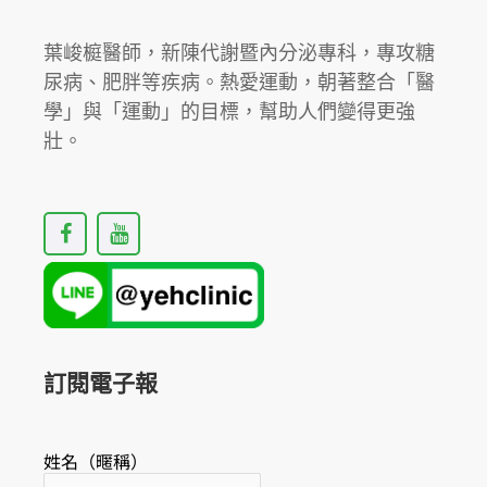
葉峻榳醫師，新陳代謝暨內分泌專科，專攻糖
尿病、肥胖等疾病。熱愛運動，朝著整合「醫
學」與「運動」的目標，幫助人們變得更強
壯。
F
Y
a
o
c
u
e
t
b
u
o
b
o
e
k
訂閱電子報
姓名（暱稱）