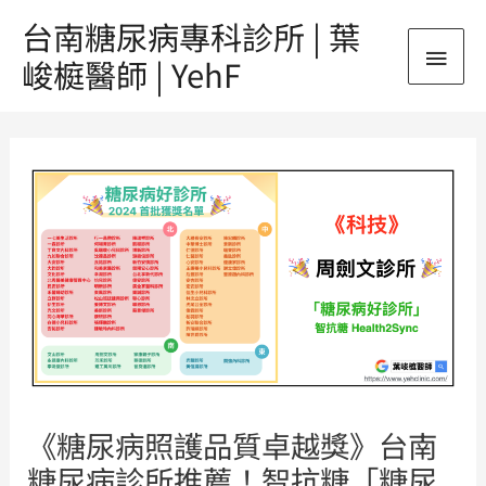
跳
台南糖尿病專科診所 | 葉
主
至
峻榳醫師 | YehF
主
要
要
Post
內
選
navigation
容
單
《糖尿病照護品質卓越獎》台南
糖尿病診所推薦！智抗糖「糖尿