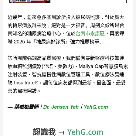
近幾年
，愈來愈多基層診所投入糖尿病照護，對於廣大
的糖尿病族群來說，絕對是一大福音。
周劍文診所是台
南知名的糖尿病治療中心，位於
台南市永康區
，再度蟬
聯 2025 年「糖尿病好診所」強力推薦榜單
。
診所團隊強調高品質醫療，我們備有最新醫療科技如連
續血糖監測儀器(亞培、美敦力)、Mallya Cap智慧胰島素
注射裝置、智抗糖慢性病數位管理工具、數位療法易速
胰 Insultrate®，讓每位病友都得到最新、最全面、最妥
善的醫療照護。
— 葉峻榳醫師｜
Dr. Jensen Yeh
｜
YehG.com
YehG.com
認識我 →