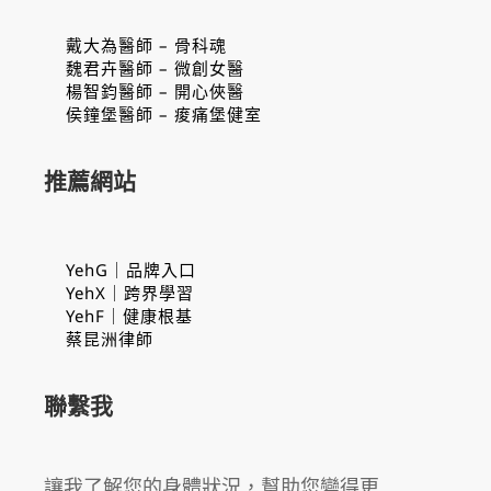
戴大為醫師 – 骨科魂
魏君卉醫師 – 微創女醫
楊智鈞醫師 – 開心俠醫
侯鐘堡醫師 – 痠痛堡健室
推薦網站
YehG｜品牌入口
YehX｜跨界學習
YehF｜健康根基
蔡昆洲律師
聯繫我
讓我了解您的身體狀況，幫助您變得更