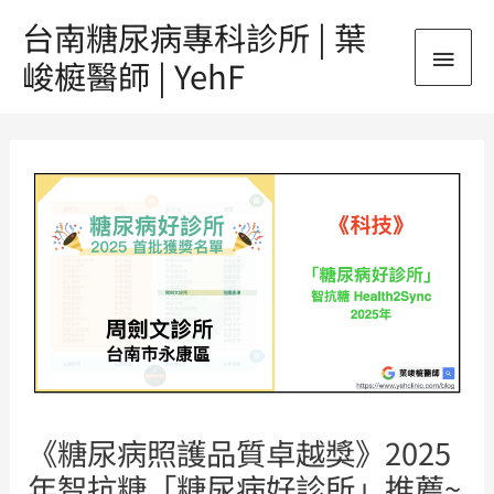
跳
台南糖尿病專科診所 | 葉
主
至
峻榳醫師 | YehF
主
要
要
Post
內
選
navigation
容
單
《糖尿病照護品質卓越獎》2025
年智抗糖「糖尿病好診所」推薦~