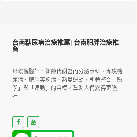
台南糖尿病治療推薦|台南肥胖治療推
薦
葉峻榳醫師，新陳代謝暨內分泌專科，專攻糖
尿病、肥胖等疾病。熱愛運動，朝著整合「醫
學」與「運動」的目標，幫助人們變得更強
壯。
F
Y
a
o
c
u
e
t