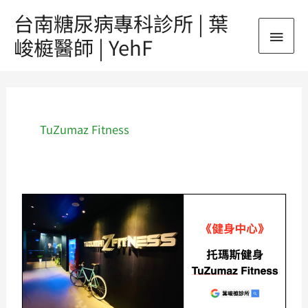
跳
台南糖尿病專科診所 | 葉
主
至
峻榳醫師 | YehF
主
要
要
內
選
容
單
TuZumaz Fitness
《健
身
中
心》
座
落