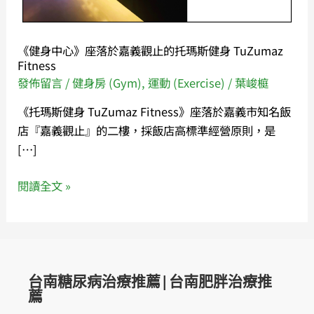
於
嘉
義
《健身中心》座落於嘉義觀止的托瑪斯健身 TuZumaz
觀
Fitness
止
發佈留言
/
健身房 (Gym)
,
運動 (Exercise)
/
葉峻榳
的
《托瑪斯健身 TuZumaz Fitness》座落於嘉義市知名飯
托
店『嘉義觀止』的二樓，採飯店高標準經營原則，是
瑪
[…]
斯
健
閱讀全文 »
身
TuZumaz
Fitness
台南糖尿病治療推薦|台南肥胖治療推
薦