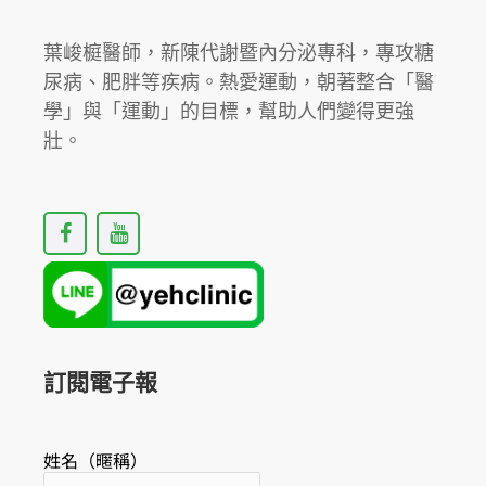
葉峻榳醫師，新陳代謝暨內分泌專科，專攻糖
尿病、肥胖等疾病。熱愛運動，朝著整合「醫
學」與「運動」的目標，幫助人們變得更強
壯。
F
Y
a
o
c
u
e
t
b
u
o
b
o
e
k
訂閱電子報
姓名（暱稱）