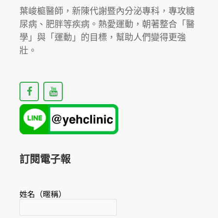
原
葉峻榳醫師，新陳代謝暨內分泌專科，專攻糖
則
尿病、肥胖等疾病。熱愛運動，朝著整合「醫
by
學」與「運動」的目標，幫助人們變得更強
英
壯。
國
運
F
Y
動
a
o
醫
c
u
學
e
t
b
u
期
o
b
刊
o
e
k
訂閱電子報
姓名（暱稱）