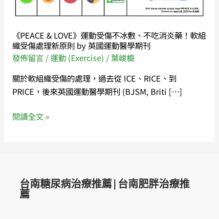
傷
不
冰
《PEACE & LOVE》運動受傷不冰敷、不吃消炎藥！軟組
敷、
織受傷處理新原則 by 英國運動醫學期刊
不
發佈留言
/
運動 (Exercise)
/
葉峻榳
吃
關於軟組織受傷的處理，過去從 ICE、RICE、到
消
PRICE，後來英國運動醫學期刊 (BJSM, Briti […]
炎
藥！
閱讀全文 »
軟
組
織
受
傷
台南糖尿病治療推薦|台南肥胖治療推
處
薦
理
新