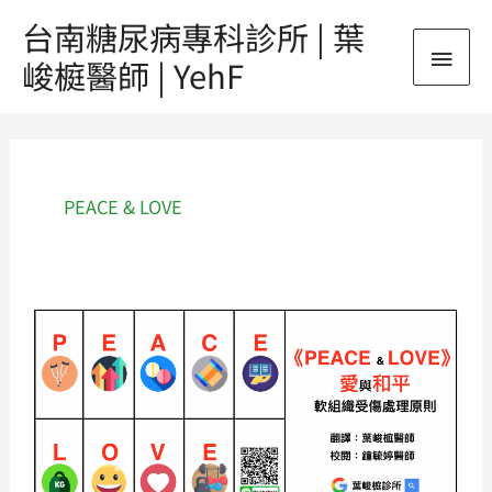
跳
台南糖尿病專科診所 | 葉
主
至
峻榳醫師 | YehF
主
要
要
內
選
容
單
PEACE & LOVE
《PEACE
&
LOVE》
運
動
受