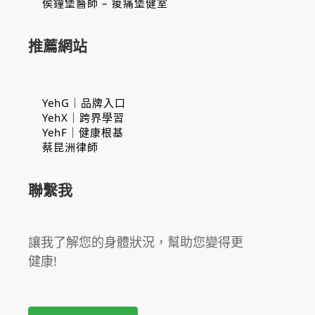
侯鐘堡醫師 – 痠痛堡健室
推薦網站
YehG｜品牌入口
YehX｜跨界學習
YehF｜健康根基
蔡昆洲律師
聯繫我
讓我了解您的身體狀況，幫助您變得更
健康!