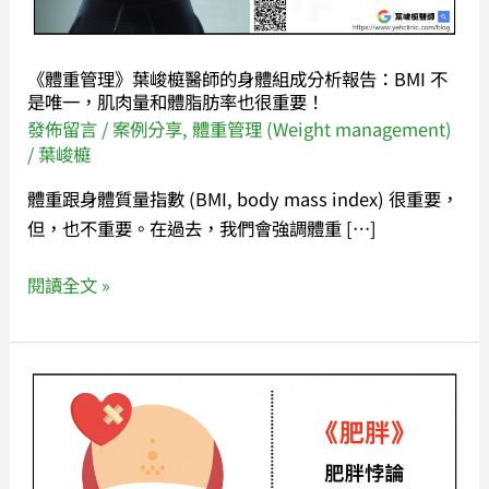
榳
醫
師
《體重管理》葉峻榳醫師的身體組成分析報告：BMI 不
的
是唯一，肌肉量和體脂肪率也很重要！
身
發佈留言
/
案例分享
,
體重管理 (Weight management)
體
/
葉峻榳
組
體重跟身體質量指數 (BMI, body mass index) 很重要，
成
但，也不重要。在過去，我們會強調體重 […]
分
析
閱讀全文 »
報
告：
BMI
《肥
不
胖》
是
肥
唯
胖
一，