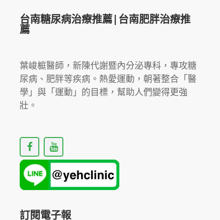
台南糖尿病治療推薦|台南肥胖治療推
薦
葉峻榳醫師，新陳代謝暨內分泌專科，專攻糖
尿病、肥胖等疾病。熱愛運動，朝著整合「醫
學」與「運動」的目標，幫助人們變得更強
壯。
F
Y
a
o
c
u
e
t
b
u
o
b
o
e
k
訂閱電子報