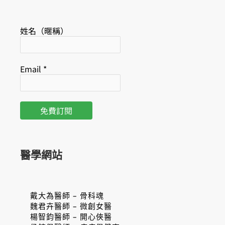
姓名（暱稱）
Email
*
醫學網站
戴大為醫師 – 骨科魂
魏君卉醫師 – 微創女醫
楊智鈞醫師 – 開心俠醫