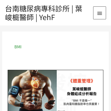
跳
台南糖尿病專科診所 | 葉
主
至
峻榳醫師 | YehF
主
要
要
內
選
容
單
BMI
《體
重
管
理》
葉
峻