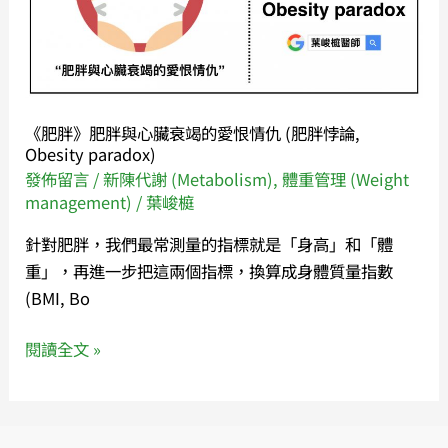
與
肌
心
肉
臟
量
衰
和
竭
體
《肥胖》肥胖與心臟衰竭的愛恨情仇 (肥胖悖論,
的
脂
Obesity paradox)
愛
肪
發佈留言
/
新陳代謝 (Metabolism)
,
體重管理 (Weight
恨
management)
/
葉峻榳
率
情
也
針對肥胖，我們最常測量的指標就是「身高」和「體
仇
很
重」，再進一步把這兩個指標，換算成身體質量指數
(肥
重
(BMI, Bo
胖
要！
悖
閱讀全文 »
論,
Obesity
paradox)