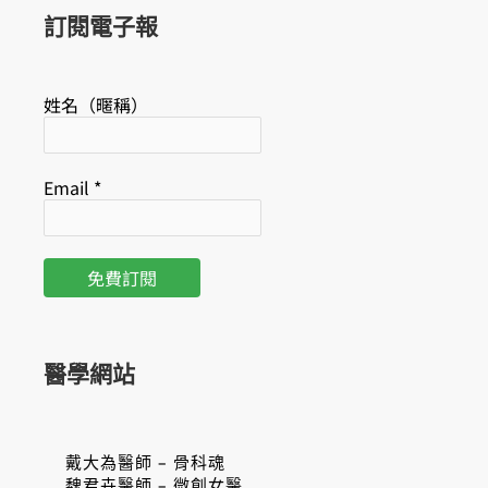
k
訂閱電子報
姓名（暱稱）
Email
*
醫學網站
戴大為醫師 – 骨科魂
魏君卉醫師 – 微創女醫