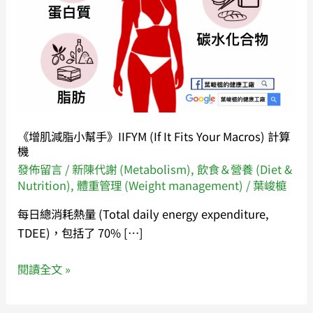
手》
IIFYM
(If
It
Fits
Your
Macros)
計
《增肌減脂小幫手》IIFYM (If It Fits Your Macros) 計算
機
算
發佈留言
/
新陳代謝 (Metabolism)
,
飲食＆營養 (Diet &
機
Nutrition)
,
體重管理 (Weight management)
/
葉峻榳
每日總消耗熱量 (Total daily energy expenditure,
TDEE)，包括了 70% […]
閱讀全文 »