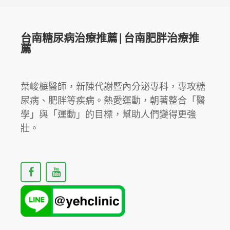
台南糖尿病治療推薦|台南肥胖治療推
薦
葉峻榳醫師，新陳代謝暨內分泌專科，專攻糖
尿病、肥胖等疾病。熱愛運動，朝著整合「醫
學」與「運動」的目標，幫助人們變得更強
壯。
F
Y
a
o
c
u
e
t
b
u
o
b
o
e