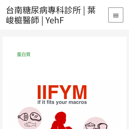
跳
台南糖尿病專科診所 | 葉
主
至
峻榳醫師 | YehF
主
要
要
內
選
容
單
蛋白質
《增
肌
減
脂
小
幫