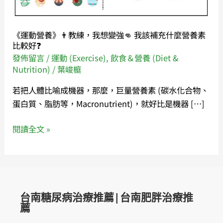
練，
我
想
《運動營養》👨教練，我想變強👊 我該補充什麼營養素
變
比較好❓
強
發佈留言
/
運動 (Exercise)
,
飲食＆營養 (Diet &
👊
Nutrition)
/
葉峻榳
我
若把人體比喻成機器，那麼，巨量營養素 (碳水化合物、
該
蛋白質、脂肪等，Macronutrient)，就好比是機器 […]
補
充
閱讀全文 »
什
麼
營
養
素
台南糖尿病治療推薦|台南肥胖治療推
比
薦
較