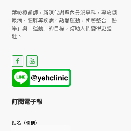
好
❓
葉峻榳醫師，新陳代謝暨內分泌專科，專攻糖
尿病、肥胖等疾病。熱愛運動，朝著整合「醫
學」與「運動」的目標，幫助人們變得更強
壯。
F
Y
a
o
c
u
e
t
b
u
o
b
o
e
k
訂閱電子報
姓名（暱稱）