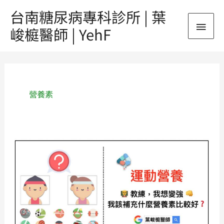
跳
台南糖尿病專科診所 | 葉
主
至
峻榳醫師 | YehF
主
要
要
內
選
容
單
營養素
《運
動
營
養》
👨
教