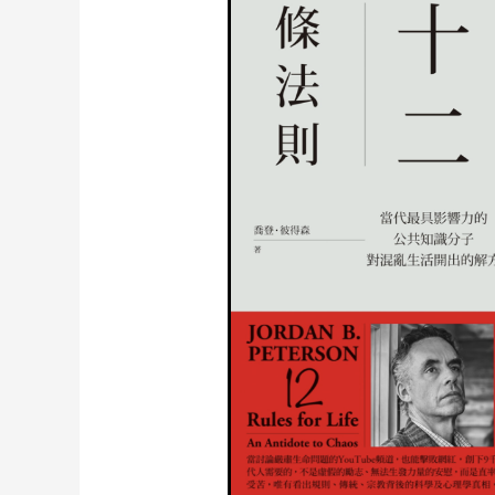
讀》
生
存
的
十
二
條
法
則：
如
何
避
免
混
亂，
打