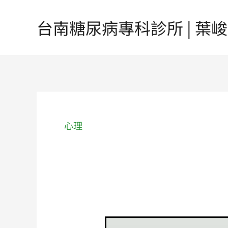
跳
至
台南糖尿病專科診所 | 葉峻榳醫
主
要
內
容
心理
《閱