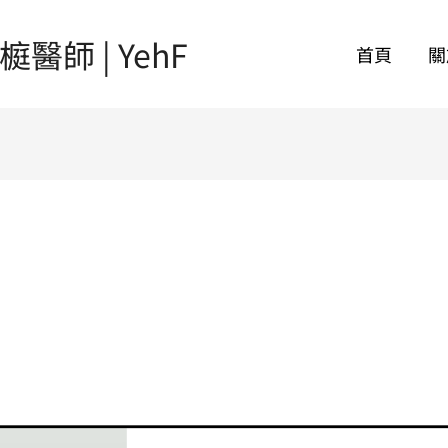
師 | YehF
首頁
關