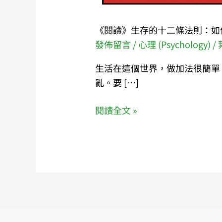
造
健
《閱讀》生存的十二條法則：如
康
發佈留言
/
心理 (Psychology)
/
的
生活在這個世界，做加法很簡單
生
亂。要 […]
活
型
閱讀全文 »
態？