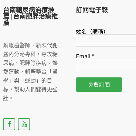
台南糖尿病治療推
訂閱電子報
薦|台南肥胖治療推
薦
姓名（暱稱）
葉峻榳醫師，新陳代謝
暨內分泌專科，專攻糖
Email
*
尿病、肥胖等疾病。熱
愛運動，朝著整合「醫
學」與「運動」的目
標，幫助人們變得更強
壯。
F
Y
a
o
c
u