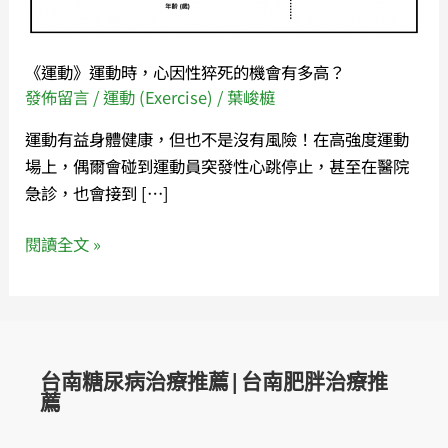
因
性
猝
《運動》運動時，心因性猝死的機會有多高？
死
發佈留言
/
運動 (Exercise)
/
葉峻榳
的
機
運動有益身體健康，但也不是沒有風險！在高強度運動
會
場上，偶爾會碰到運動員突發性心跳停止，甚至在醫院
有
急診，也會接到 […]
多
閱讀全文 »
高？
台南糖尿病治療推薦|台南肥胖治療推
薦