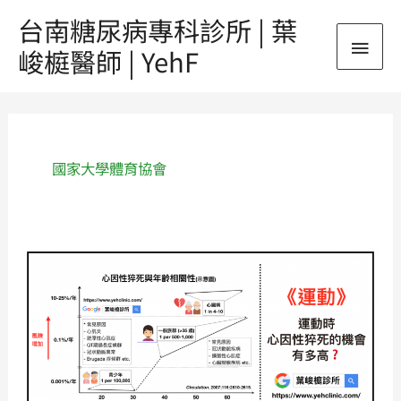
跳
台南糖尿病專科診所 | 葉
主
至
峻榳醫師 | YehF
主
要
要
內
選
容
單
國家大學體育協會
《運
動》
運
動
時，
心