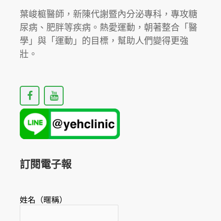
葉峻榳醫師，新陳代謝暨內分泌專科，專攻糖
尿病、肥胖等疾病。熱愛運動，朝著整合「醫
學」與「運動」的目標，幫助人們變得更強
壯。
F
Y
a
o
c
u
e
t
b
u
o
b
o
e
k
訂閱電子報
姓名（暱稱）