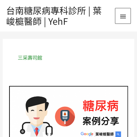
跳
台南糖尿病專科診所 | 葉
主
至
峻榳醫師 | YehF
主
要
要
內
選
容
單
三采壽司館
《糖
尿
病》
之
案
例