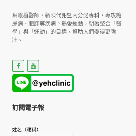
葉峻榳醫師，新陳代謝暨內分泌專科，專攻糖
尿病、肥胖等疾病。熱愛運動，朝著整合「醫
學」與「運動」的目標，幫助人們變得更強
壯。
F
Y
a
o
c
u
e
t
b
u
o
b
o
e
k
訂閱電子報
姓名（暱稱）