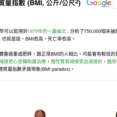
最早可以追溯到
1979年的一篇論文
; 分析了750,000
; 也就是說，BMI愈高，死亡率愈高。
體重過重或肥胖，跟正常BMI的人相比，可能會有較低的
竭接受心室輔助器治療
，
慢性腎衰竭接受血液透析
，
髖骨
量指數矛盾現象(BMI paradox)。