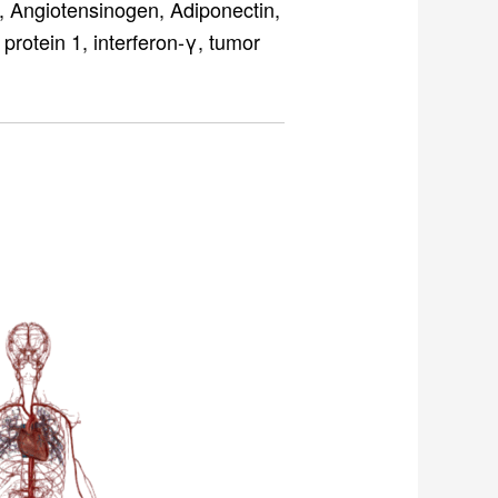
tensinogen, Adiponectin,
otein 1, interferon-γ, tumor