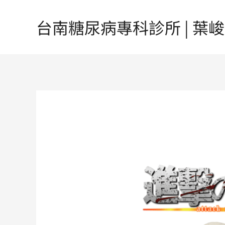
跳
至
台南糖尿病專科診所 | 葉峻榳醫
主
要
內
容
Post
navigation