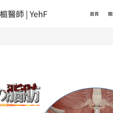
師 | YehF
首頁
關