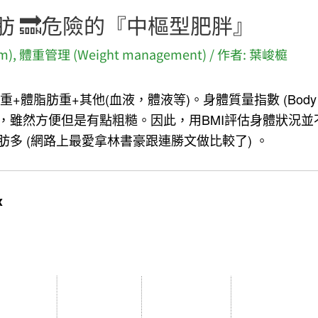
肪 🔜危險的『中樞型肥胖』
m)
,
體重管理 (Weight management)
/ 作者:
葉峻榳
脂肪重+其他(血液，體液等)。身體質量指數 (Body mass 
來，雖然方便但是有點粗糙。因此，用BMI評估身體狀況並
多 (網路上最愛拿林書豪跟連勝文做比較了) 。
x