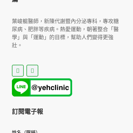
JN.1！
葉峻榳醫師，新陳代謝暨內分泌專科，專攻糖
尿病、肥胖等疾病。熱愛運動，朝著整合「醫
學」與「運動」的目標，幫助人們變得更強
壯。
F
Y
a
o
c
u
e
t
b
u
o
b
o
e
k
訂閱電子報
姓名（暱稱）