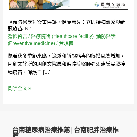
保
護，
健
《預防醫學》雙重保護，健康無憂：立即接種流感與新
康
冠疫苗JN.1！
無
發佈留言
/
醫療院所 (Healthcare facility)
,
預防醫學
憂：
(Preventive medicine)
/
葉峻榳
立
隨著秋冬季節來臨，流感和新冠病毒的傳播風險增加，
即
周劍文診所的周劍文院長和葉峻榳醫師強烈建議民眾接
接
種疫苗，保護自 […]
種
流
閱讀全文 »
感
與
新
冠
疫
台南糖尿病治療推薦|台南肥胖治療推
苗
薦