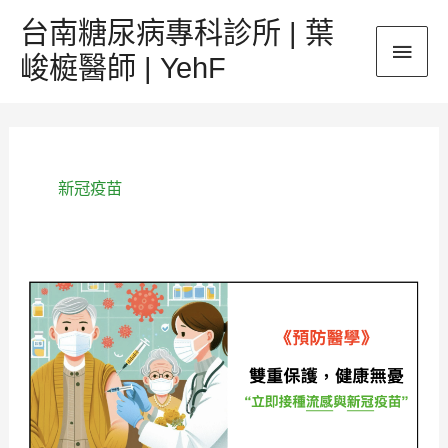
跳
台南糖尿病專科診所 | 葉
主
至
峻榳醫師 | YehF
主
要
要
內
選
容
單
新冠疫苗
《預
防
醫
學》
雙
重