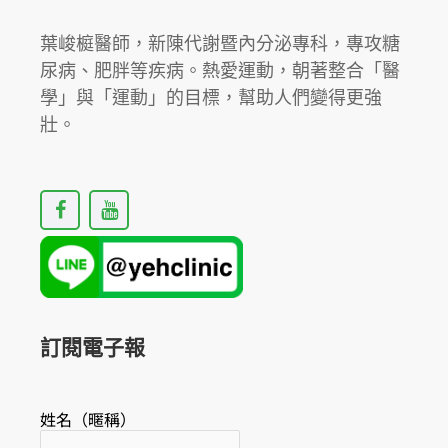
❓
葉峻榳醫師，新陳代謝暨內分泌專科，專攻糖
尿病、肥胖等疾病。熱愛運動，朝著整合「醫
學」與「運動」的目標，幫助人們變得更強
壯。
F
Y
a
o
c
u
e
t
b
u
o
b
o
e
k
訂閱電子報
姓名（暱稱）