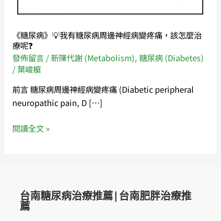
糖
尿
病
《糖尿病》💡我有糖尿病周邊神經病變疼痛，該怎麼治
周
療呢❓
邊
發佈留言
/
新陳代謝 (Metabolism)
,
糖尿病 (Diabetes)
神
/
葉峻榳
經
前言 糖尿病周邊神經病變疼痛 (Diabetic peripheral
病
neuropathic pain, D […]
變
疼
閱讀全文 »
痛，
該
怎
麼
治
台南糖尿病治療推薦|台南肥胖治療推
療
薦
呢