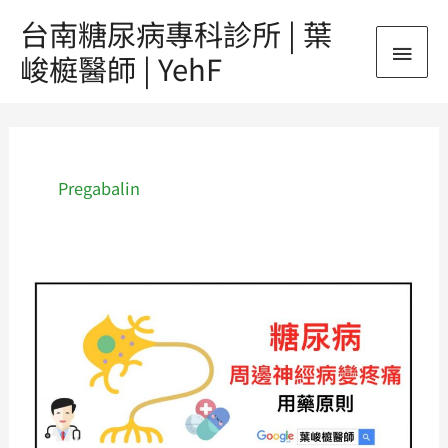
跳
台南糖尿病專科診所 | 葉
主
至
峻榳醫師 | YehF
主
要
要
內
選
容
單
Pregabalin
《糖
尿
病》
💡
我
有