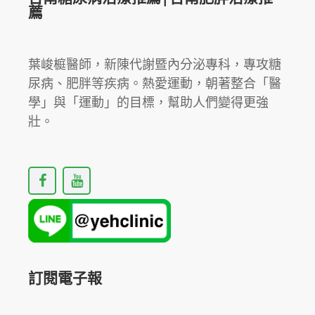
薦
葉峻榳醫師，新陳代謝暨內分泌專科，專攻糖
尿病、肥胖等疾病。熱愛運動，朝著整合「醫
學」與「運動」的目標，幫助人們變得更強
壯。
F
Y
a
o
c
u
e
t
b
u
o
b
o
e
k
訂閱電子報