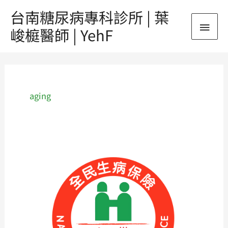
跳
台南糖尿病專科診所 | 葉
主
至
峻榳醫師 | YehF
主
要
要
內
選
容
單
aging
全
民
生
病
保
險