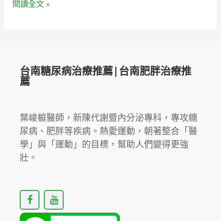
極
閱讀全文 »
限！
高
海
拔
下
台南糖尿病治療推薦|台南肥胖治療推
薦
的
血
糖
葉峻榳醫師，新陳代謝暨內分泌專科，專攻糖
波
尿病、肥胖等疾病。熱愛運動，朝著整合「醫
動。
學」與「運動」的目標，幫助人們變得更強
壯。
F
Y
a
o
c
u