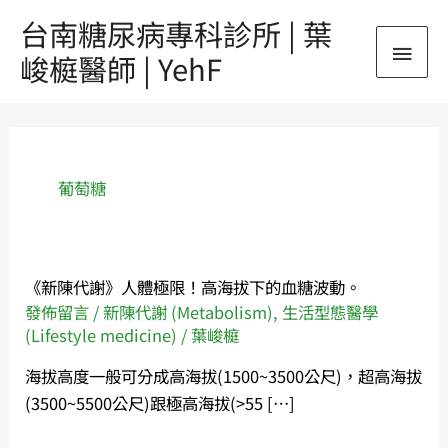
跳
台南糖尿病專科診所 | 葉
主
至
峻榳醫師 | YehF
主
要
要
內
選
容
單
葡萄糖
《新陳代謝》人體極限！高海拔下的血糖波動。
《新
發佈留言
/
新陳代謝 (Metabolism)
,
生活型態醫學
陳
(Lifestyle medicine)
/
葉峻榳
代
謝》
海拔高度一般可分成高海拔(1500~3500公尺)，超高海拔
人
(3500~5500公尺)跟極高海拔(>55 […]
體