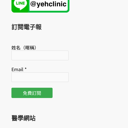
e
t
b
u
o
b
o
e
k
訂閱電子報
姓名（暱稱）
Email
*
醫學網站