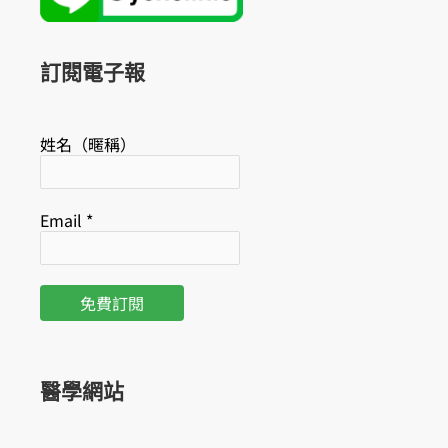
b
u
o
b
o
e
k
訂閱電子報
姓名（暱稱）
Email
*
醫學網站