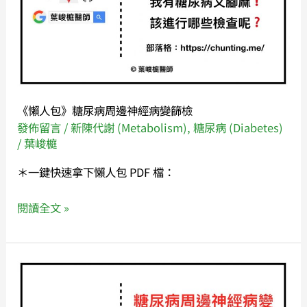
周
邊
神
經
病
變
《懶人包》糖尿病周邊神經病變篩檢
篩
發佈留言
/
新陳代謝 (Metabolism)
,
糖尿病 (Diabetes)
檢
/
葉峻榳
＊一鍵快速拿下懶人包 PDF 檔：
閱讀全文 »
我
有
糖