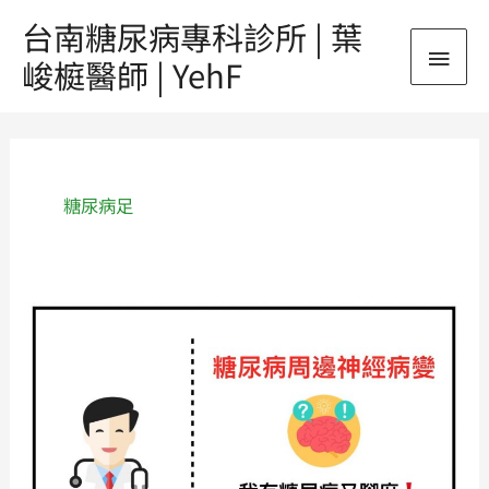
跳
台南糖尿病專科診所 | 葉
主
至
峻榳醫師 | YehF
主
要
要
內
選
容
單
糖尿病足
《懶
人
包》
糖
尿
病