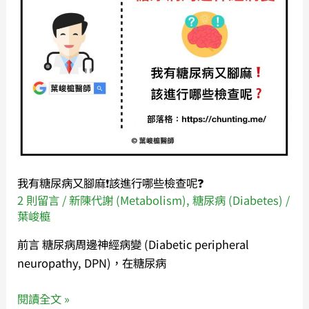
尿
病
又
腳
麻
❗️
該
進
行
我有糖尿病又腳麻❗️該進行哪些檢查呢❓
哪
2 則留言
/
新陳代謝 (Metabolism)
,
糖尿病 (Diabetes)
/
些
葉峻榳
檢
查
前言 糖尿病周邊神經病變 (Diabetic peripheral
呢
neuropathy, DPN)，在糖尿病
❓
閱讀全文 »