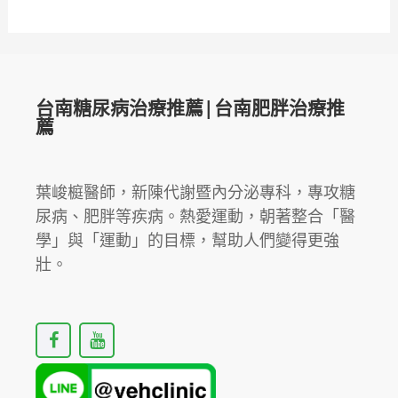
台南糖尿病治療推薦|台南肥胖治療推
薦
葉峻榳醫師，新陳代謝暨內分泌專科，專攻糖
尿病、肥胖等疾病。熱愛運動，朝著整合「醫
學」與「運動」的目標，幫助人們變得更強
壯。
F
Y
a
o
c
u
e
t