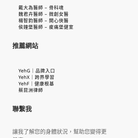
戴大為醫師 – 骨科魂
魏君卉醫師 – 微創女醫
楊智鈞醫師 – 開心俠醫
侯鐘堡醫師 – 痠痛堡健室
推薦網站
YehG｜品牌入口
YehX｜跨界學習
YehF｜健康根基
蔡昆洲律師
聯繫我
讓我了解您的身體狀況，幫助您變得更