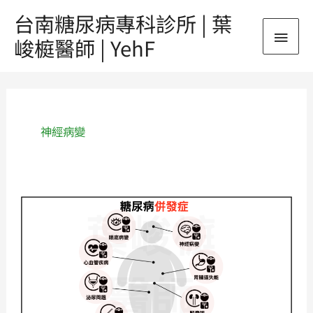
跳
台南糖尿病專科診所 | 葉
主
至
峻榳醫師 | YehF
主
要
要
內
選
容
單
神經病變
《新
陳
代
謝》
🔥
糖