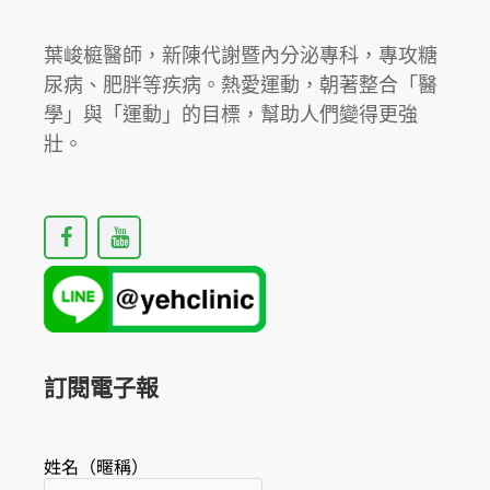
葉峻榳醫師，新陳代謝暨內分泌專科，專攻糖
尿病、肥胖等疾病。熱愛運動，朝著整合「醫
學」與「運動」的目標，幫助人們變得更強
壯。
F
Y
a
o
c
u
e
t
b
u
o
b
o
e
k
訂閱電子報
姓名（暱稱）