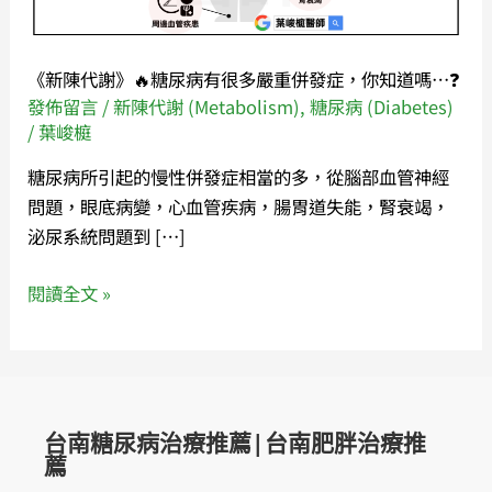
尿
病
有
《新陳代謝》🔥糖尿病有很多嚴重併發症，你知道嗎…❓
很
發佈留言
/
新陳代謝 (Metabolism)
,
糖尿病 (Diabetes)
多
/
葉峻榳
嚴
糖尿病所引起的慢性併發症相當的多，從腦部血管神經
重
問題，眼底病變，心血管疾病，腸胃道失能，腎衰竭，
併
泌尿系統問題到 […]
發
症，
閱讀全文 »
你
知
道
嗎…
❓
台南糖尿病治療推薦|台南肥胖治療推
薦