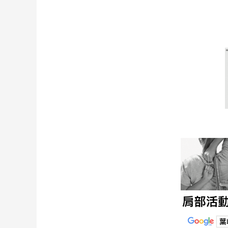
能
性
動
作
檢
測
Functional
Movement
Screen
(FMS)