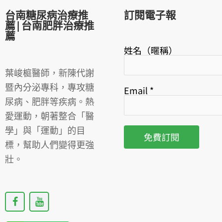
台南糖尿病治療推
訂閱電子報
薦|台南肥胖治療推
薦
姓名（暱稱）
葉峻榳醫師，新陳代謝
暨內分泌專科，專攻糖
Email
*
尿病、肥胖等疾病。熱
愛運動，朝著整合「醫
學」與「運動」的目
標，幫助人們變得更強
壯。
F
Y
a
o
c
u