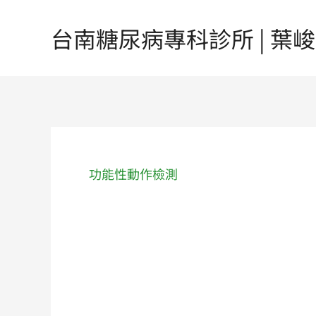
跳
至
台南糖尿病專科診所 | 葉峻榳醫
主
要
內
容
功能性動作檢測
功