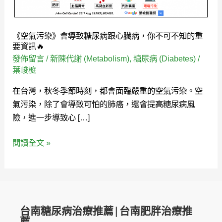
致
糖
尿
《空氣污染》會導致糖尿病跟心臟病，你不可不知的重
病
要資訊🔥
跟
發佈留言
/
新陳代謝 (Metabolism)
,
糖尿病 (Diabetes)
/
心
葉峻榳
臟
在台灣，秋冬季節時刻，都會面臨嚴重的空氣污染。空
病，
氣污染，除了會導致可怕的肺癌，還會提高糖尿病風
你
險，進一步導致心 […]
不
可
閱讀全文 »
不
知
的
重
要
台南糖尿病治療推薦|台南肥胖治療推
資
薦