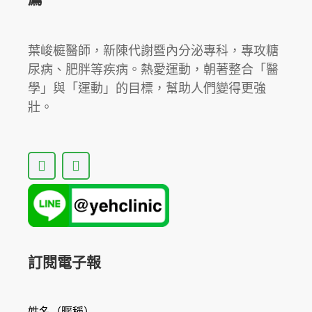
訊
🔥
葉峻榳醫師，新陳代謝暨內分泌專科，專攻糖
尿病、肥胖等疾病。熱愛運動，朝著整合「醫
學」與「運動」的目標，幫助人們變得更強
壯。
F
Y
a
o
c
u
e
t
b
u
o
b
o
e
k
訂閱電子報
姓名（暱稱）