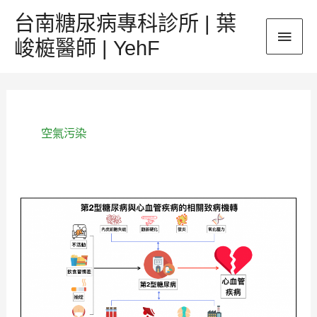
跳
台南糖尿病專科診所 | 葉
主
至
峻榳醫師 | YehF
主
要
要
內
選
容
單
空氣污染
《空
氣
污
染》
會
導