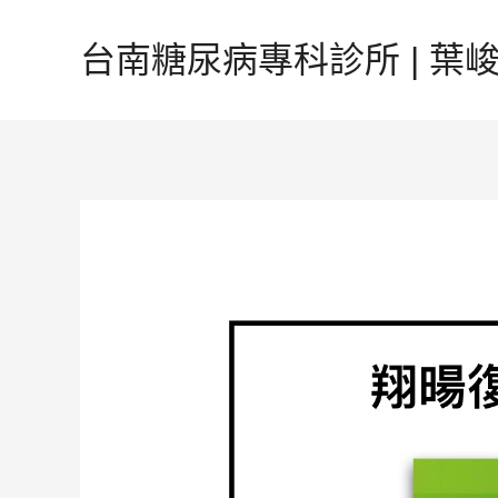
跳
至
台南糖尿病專科診所 | 葉峻榳
主
要
內
容
Post
navigation