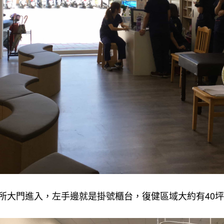
所大門進入，左手邊就是掛號櫃台，復健區域大約有40