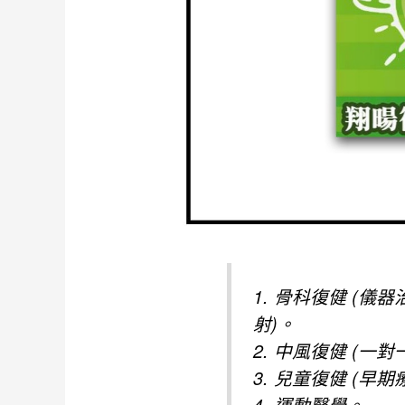
1. 骨科復健 (
射)。
2. 中風復健 (一
3. 兒童復健 (