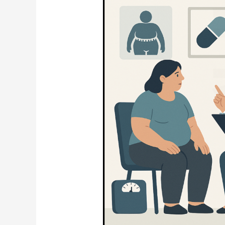
重
管
理》
Tirzepatide
vs
Semaglutide：
NEJM
發
表
最
新
SURMOUNT-
5
研
究，
揭