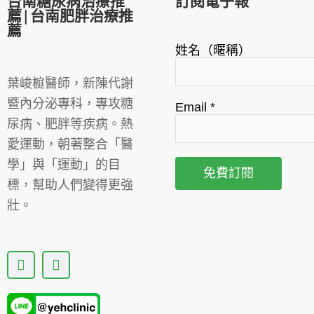
台南糖尿病治療推
訂閱電子報
薦|台南肥胖治療推
薦
姓名（暱稱）
葉峻榳醫師，新陳代謝
暨內分泌專科，專攻糖
Email
*
尿病、肥胖等疾病。熱
愛運動，朝著整合「醫
學」與「運動」的目
標，幫助人們變得更強
壯。
F
Y
a
o
c
u
e
t
b
u