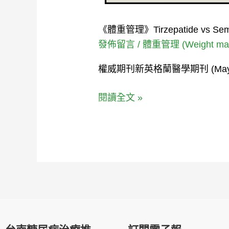
示
誰
《體重管理》Tirzepatide vs
是
發佈留言
/
體重管理 (Weight ma
肥
權威期刊新英格蘭醫學期刊 (May 11
胖
者
閱讀全文 »
的
最
佳
減
重
武
器？