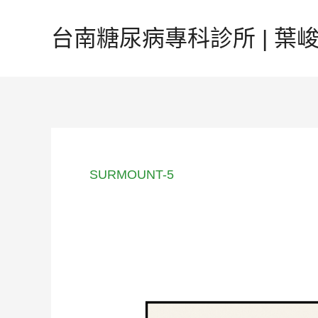
跳
至
台南糖尿病專科診所 | 葉峻榳
主
要
內
容
SURMOUNT-5
《體