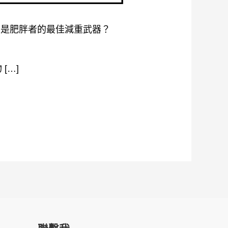
究，揭示誰是肥胖者的最佳減重武器？
[…]