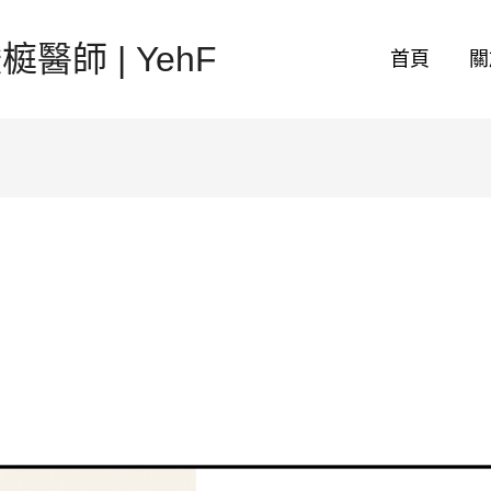
醫師 | YehF
首頁
關