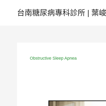
跳
至
台南糖尿病專科診所 | 葉峻榳
主
要
內
容
Obstructive Sleep Apnea
告