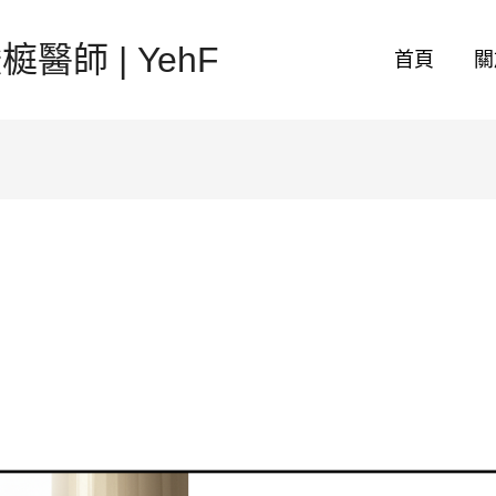
醫師 | YehF
首頁
關