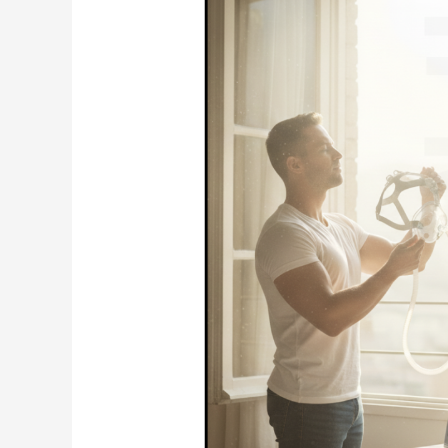
別
正
壓
呼
吸
器！
台
灣
核
准
猛
健
樂
Mounjaro®
治
療