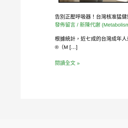
阻
塞
告別正壓呼吸器！台灣核准猛健樂 
性
發佈留言
/
新陳代謝 (Metabolis
睡
根據統計，近七成的台灣成年人
眠
®（M […]
呼
吸
閱讀全文 »
中
止
症。