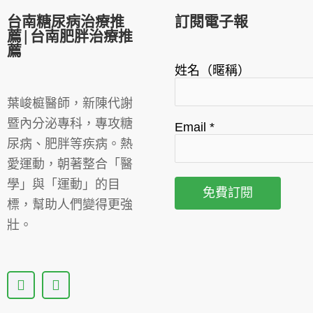
台南糖尿病治療推
訂閱電子報
薦|台南肥胖治療推
薦
姓名（暱稱）
葉峻榳醫師，新陳代謝
暨內分泌專科，專攻糖
Email
*
尿病、肥胖等疾病。熱
愛運動，朝著整合「醫
學」與「運動」的目
標，幫助人們變得更強
壯。
F
Y
a
o
c
u