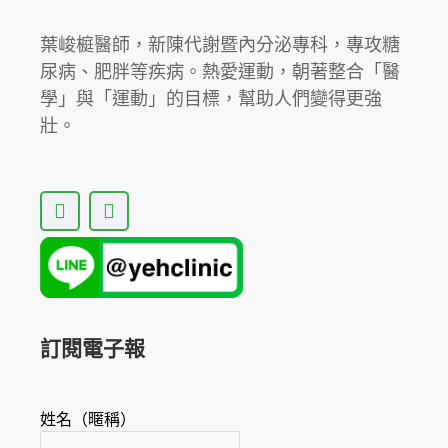
腎。
葉峻榳醫師，新陳代謝暨內分泌專科，專攻糖
尿病、肥胖等疾病。熱愛運動，朝著整合「醫
學」與「運動」的目標，幫助人們變得更強
壯。
F
Y
a
o
c
u
e
t
b
u
o
b
o
e
k
訂閱電子報
姓名（暱稱）