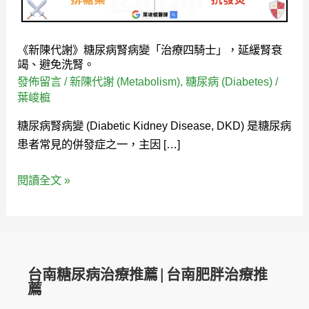
病
腎
病
《新陳代謝》糖尿病腎病變「治療四騎士」，延緩腎衰
變
竭、避免洗腎。
「治
發佈留言
/
新陳代謝 (Metabolism)
,
糖尿病 (Diabetes)
/
療
葉峻榳
四
糖尿病腎病變 (Diabetic Kidney Disease, DKD) 是糖尿病
騎
患者常見的併發症之一，主因 […]
士」，
延
閱讀全文 »
緩
腎
衰
竭、
避
台南糖尿病治療推薦|台南肥胖治療推
免
薦
洗