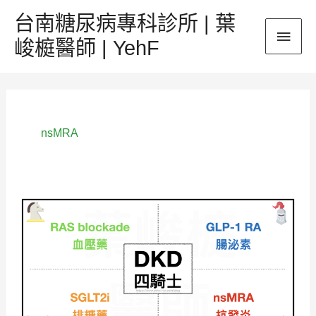
跳
台南糖尿病專科診所 | 葉
主
至
峻榳醫師 | YehF
主
要
要
內
選
容
單
nsMRA
《新
陳
代
謝》
糖
尿