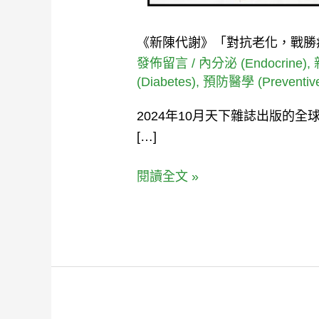
工
藝
《新陳代謝》「對抗老化，戰勝
博
發佈留言
/
內分泌 (Endocrine)
,
物
(Diabetes)
,
預防醫學 (Preventive
館
2024年10月天下雜誌出版的
衛
[…]
教
講
閱讀全文 »
座。