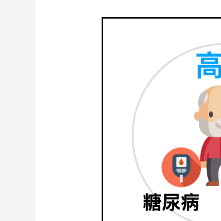
《內
分
泌》
糖
尿
病
友
不
可
不
知
的
「骨
質
疏