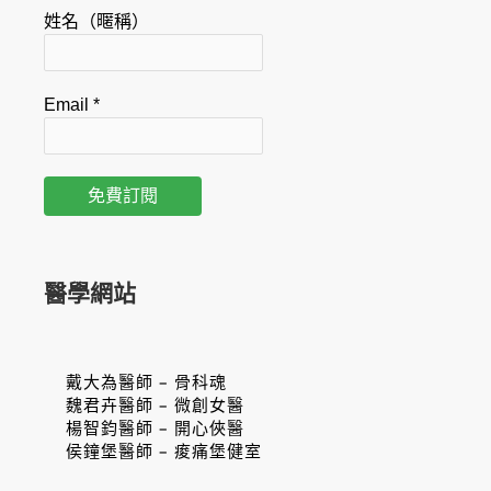
姓名（暱稱）
儀」
數
據
Email
*
分
享。
醫學網站
戴大為醫師 – 骨科魂
魏君卉醫師 – 微創女醫
楊智鈞醫師 – 開心俠醫
侯鐘堡醫師 – 痠痛堡健室