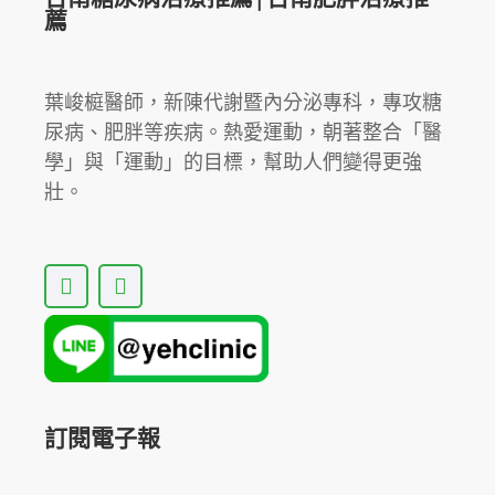
薦
引
最
新
葉峻榳醫師，新陳代謝暨內分泌專科，專攻糖
建
尿病、肥胖等疾病。熱愛運動，朝著整合「醫
議！
學」與「運動」的目標，幫助人們變得更強
葉
壯。
醫
師
「睡
F
Y
眠
a
o
與
c
u
e
t
連
b
u
續
o
b
血
o
e
k
訂閱電子報
糖
監
測