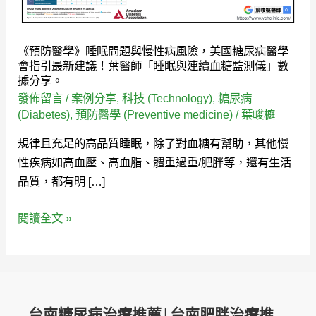
問
題
與
《預防醫學》睡眠問題與慢性病風險，美國糖尿病醫學
慢
會指引最新建議！葉醫師「睡眠與連續血糖監測儀」數
性
據分享。
病
發佈留言
/
案例分享
,
科技 (Technology)
,
糖尿病
(Diabetes)
,
預防醫學 (Preventive medicine)
/
葉峻榳
風
險，
規律且充足的高品質睡眠，除了對血糖有幫助，其他慢
美
性疾病如高血壓、高血脂、體重過重/肥胖等，還有生活
國
品質，都有明 […]
糖
尿
閱讀全文 »
病
醫
學
會
指
台南糖尿病治療推薦|台南肥胖治療推