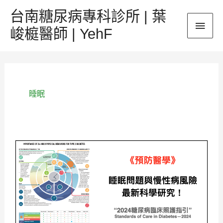
跳
台南糖尿病專科診所 | 葉
主
至
峻榳醫師 | YehF
主
要
要
內
選
容
單
睡眠
《預
防
醫
學》
睡
眠