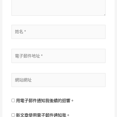
容...
姓
名
*
電
子
郵
件
網
地
站
址
網
*
址
用電子郵件通知我後續的迴響。
新文章使用電子郵件通知我。