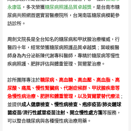
永康區
，多次榮獲
糖尿病照護品質卓越獎
，是台南市糖
尿病共照網首選實習醫療院所，台灣南區糖尿病模範參
訪診所。
周劍文院長是全台知名的糖尿病和甲狀腺治療權威，行
醫四十年，經常榮獲糖尿病照護品質卓越獎 ; 葉峻榳醫
師身為內分泌新陳代謝專科醫師，專精於糖尿病等慢性
疾病照護、肥胖評估與體重管理、賀爾蒙治療。
診所團隊專注於
糖尿病、高血糖、高血壓、高血脂、高
尿酸、痛風、慢性腎臟病、代謝症候群、甲狀腺疾患等
;
急慢性病治療、肥胖和體重管理，以及
賀爾蒙替代療法
並提供
成人健康檢查、慢性病檢查、疱疹疫苗/肺炎鏈球
等服務，
菌疫苗/流行性感冒疫苗注射、開立慢性處方箋
可以整合糖尿病與各種慢性病治療用藥。