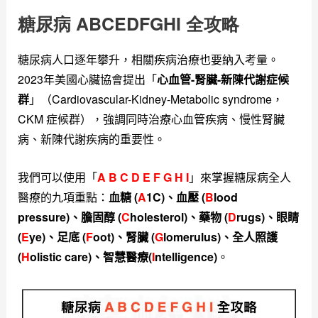
糖尿病
ABCEDFGHI
全攻略
糖尿病人口逐年攀升，相關疾病治療也要納入考量。
2023年美國心臟協會提出「
心血管-腎臟-新陳代謝症候
群
」（Cardiovascular-Kidney-Metabolic syndrome，
CKM 症候群）
，強調同時治療心血管疾病、慢性腎臟
病、新陳代謝疾病的重要性。
我們可以使用「
A B C D E F G H I
」來掌握糖尿病全人
醫療的
九項重點：
血糖 (
A
1C)、血壓 (
B
lood
pressure)、膽固醇 (
C
holesterol)、藥物 (
D
rugs)、眼睛
(
E
ye)、足底 (
F
oot)、腎臟 (
G
lomerulus)、全人照護
(
H
olistic care)、智慧醫療(
I
ntelligence)
。