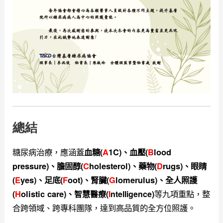
總結
糖尿病治療，應涵蓋
血糖
(
A
1C)、血壓(
B
lood
pressure)、膽固醇(
C
holesterol)、藥物(
D
rugs)、眼睛
(
E
yes)、足底(
F
oot)、腎臟(
G
lomerulus)、全人照護
等九項重點，整
(
H
olistic care)
、智慧醫療(
I
ntelligence)
合跨領域
、跨專科團隊，達到高品質的全方位照護。