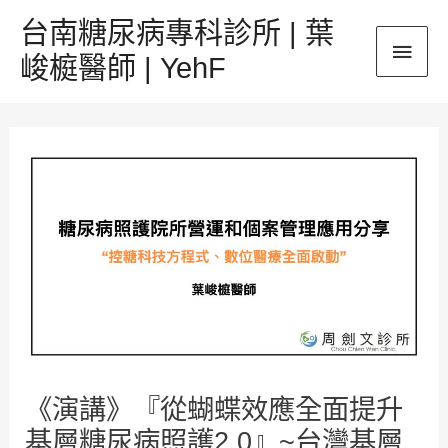
跳
台南糖尿病專科診所 | 葉
主
至
峻榳醫師 | YehF
主
要
要
Post
內
選
navigation
容
單
《演講》『從蝴蝶效應全面提升
基層糖尿病照護2.0』~台灣基層