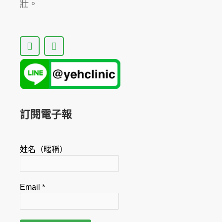
壯。
F
Y
a
o
c
u
e
t
b
u
o
b
o
e
k
訂閱電子報
姓名（暱稱）
Email
*