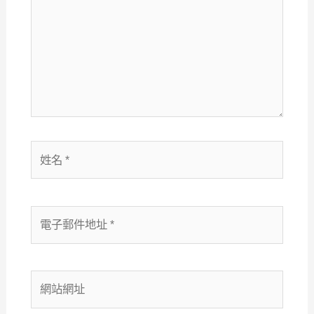
裡
輸
入
內
容...
姓
名
*
電
子
郵
件
網
地
站
址