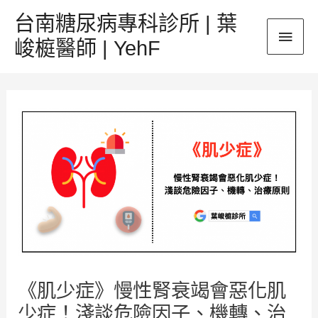
跳
台南糖尿病專科診所 | 葉
主
至
峻榳醫師 | YehF
主
要
要
Post
內
選
navigation
容
單
《肌少症》慢性腎衰竭會惡化肌
少症！淺談危險因子、機轉、治