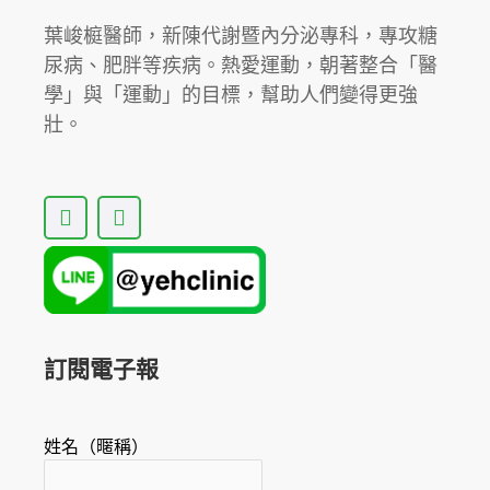
葉峻榳醫師，新陳代謝暨內分泌專科，專攻糖
尿病、肥胖等疾病。熱愛運動，朝著整合「醫
學」與「運動」的目標，幫助人們變得更強
壯。
F
Y
a
o
c
u
e
t
b
u
o
b
o
e
k
訂閱電子報
姓名（暱稱）