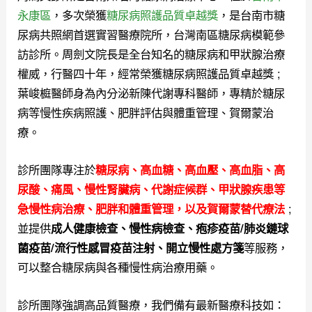
永康區
，多次榮獲
糖尿病照護品質卓越獎
，是台南市糖
尿病共照網首選實習醫療院所，台灣南區糖尿病模範參
訪診所。
周劍文院長是全台知名的糖尿病和甲狀腺治療
權威，行醫四十年，經常榮獲糖尿病照護品質卓越獎 ;
葉峻榳醫師身為內分泌新陳代謝專科醫師，專精於糖尿
病等慢性疾病照護、肥胖評估與體重管理、賀爾蒙治
療。
診所團隊專注於
糖尿病、高血糖、高血壓、高血脂、高
尿酸、痛風、慢性腎臟病、代謝症候群、甲狀腺疾患等
;
急慢性病治療、肥胖和體重管理，以及
賀爾蒙替代療法
並提供
成人健康檢查、慢性病檢查、疱疹疫苗/肺炎鏈球
等服務，
菌疫苗/流行性感冒疫苗注射、開立慢性處方箋
可以整合糖尿病與各種慢性病治療用藥。
診所團隊強調高品質醫療，我們備有最新醫療科技如：